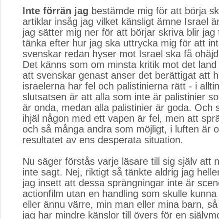
Inte förrän jag
bestämde mig för att börja sk
artiklar insåg jag vilket känsligt ämne Israel ä
jag sätter mig ner för att börjar skriva blir jag
tänka efter hur jag ska uttrycka mig för att i
svenskar redan hyser mot Israel ska få ohäj
Det känns som om minsta kritik mot det land j
att svenskar genast anser det berättigat att 
israelerna har fel och palistinierna rätt - i al
slutsatsen är att alla som inte är palistinier s
är onda, medan alla palistinier är goda. Och 
ihjäl någon med ett vapen är fel, men att sprä
och så många andra som möjligt, i luften är 
resultatet av ens desperata situation.
Nu säger förstås varje läsare till sig själv att 
inte sagt. Nej, riktigt så tänkte aldrig jag hel
jag insett att dessa sprängningar inte är scen
actionfilm utan en handling som skulle kunna
eller ännu värre, min man eller mina barn, så
jag har mindre känslor till övers för en själ