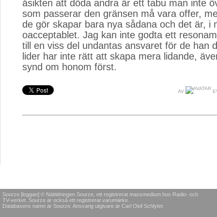
åsikten att döda andra är ett tabu man inte ö
som passerar den gränsen må vara offer, m
de gör skapar bara nya sådana och det är, i m
oacceptablet. Jag kan inte godta ett resona
till en viss del undantas ansvaret för de han
lider har inte rätt att skapa mera lidande, äv
synd om honom först.
AV
E
Sourze [loggan] © Nättidningen Sourze, ett registrerat massmedium hos Radio- och
TV-verket. Sourze är också ett registrerat varumärke.
Databasens namn är Sourze. Ansvarig utgivare är Carl Olof Schlyter.