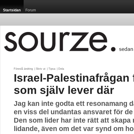
Startsidan
Forum
Föreslå ändring
| 
Skriv ut
| 
Tipsa
| 
Dela
Israel-Palestinafrågan 
som själv lever där
Jag kan inte godta ett resonamang dä
en viss del undantas ansvaret för de
Den som lider har inte rätt att skapa
lidande, även om det var synd om ho