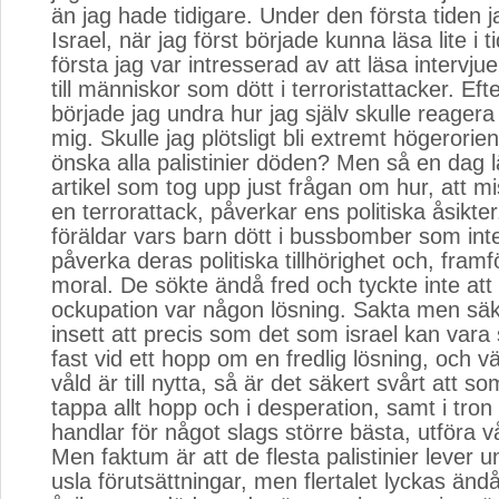
än jag hade tidigare. Under den första tiden j
Israel, när jag först började kunna läsa lite i t
första jag var intresserad av att läsa intervj
till människor som dött i terroristattacker. Efte
började jag undra hur jag själv skulle reager
mig. Skulle jag plötsligt bli extremt högerorie
önska alla palistinier döden? Men så en dag l
artikel som tog upp just frågan om hur, att mi
en terrorattack, påverkar ens politiska åsikte
föräldar vars barn dött i bussbomber som inte
påverka deras politiska tillhörighet och, framfö
moral. De sökte ändå fred och tyckte inte att
ockupation var någon lösning. Sakta men säk
insett att precis som det som israel kan vara s
fast vid ett hopp om en fredlig lösning, och vä
våld är till nytta, så är det säkert svårt att som
tappa allt hopp och i desperation, samt i tron
handlar för något slags större bästa, utföra v
Men faktum är att de flesta palistinier lever
usla förutsättningar, men flertalet lyckas ändå