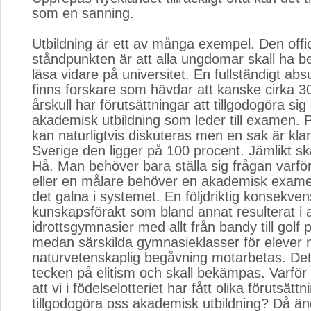
som en sanning.
Utbildning är ett av många exempel. Den offic
ståndpunkten är att alla ungdomar skall ha be
läsa vidare på universitet. En fullständigt ab
finns forskare som hävdar att kanske cirka 3
årskull har förutsättningar att tillgodogöra sig
akademisk utbildning som leder till examen. 
kan naturligtvis diskuteras men en sak är klar
Sverige den ligger på 100 procent. Jämlikt ska
Hå. Man behöver bara ställa sig frågan varfö
eller en målare behöver en akademisk exam
det galna i systemet. En följdriktig konsekven
kunskapsförakt som bland annat resulterat i a
idrottsgymnasier med allt från bandy till golf p
medan särskilda gymnasieklasser för elever
naturvetenskaplig begåvning motarbetas. De
tecken på elitism och skall bekämpas. Varför
att vi i födelselotteriet har fått olika förutsättn
tillgodogöra oss akademisk utbildning? Då änd