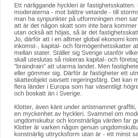
Ett närliggande hyckleri är fastighetsskatten.
moderaterna - mot bättre vetande - till storm
man ha synpunkter på utformningen men san
att är det någon skatt som inte bara kommer 
utan också att höjas, så är det fastighetsskat
Jo, därför att i en alltmer global ekonomi ko
inkomst-, kapital- och förmögenhetsskatter a
mellan stater. Ställer sig Sverige utanför vilke
skall uteslutas så riskeras kapital- och företa
"braindrain" att utarma landet. Men fastighete
eller gömmer sig. Därför är fastigheter ett ut
skatteobjekt oavsett regeringsfärg. Det kan 
flera länder i Europa som har väsentligt högre
och boskatt än i Sverige.
Klotter, även känt under artistnamnet graffit
en myckenhet av hyckleri. Svammel om mod
ungdomskultur och konstnärliga värden far g
Klotter är varken någon genuin ungdomskultur
konstnärlig uttrycksform utan är - ett minst sa