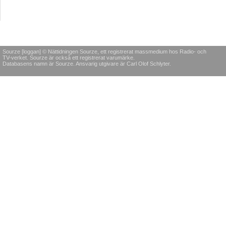
Sourze [loggan] © Nättidningen Sourze, ett registrerat massmedium hos Radio- och
TV-verket. Sourze är också ett registrerat varumärke.
Databasens namn är Sourze. Ansvarig utgivare är Carl Olof Schlyter.