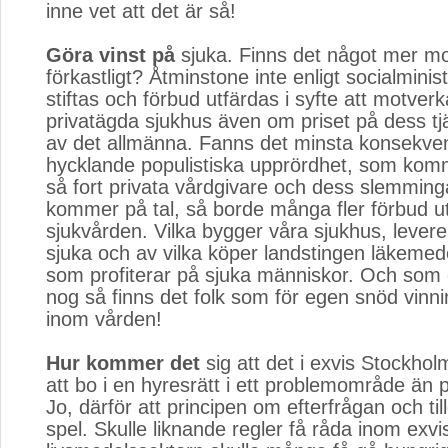
inne vet att det är så!
Göra vinst på
sjuka. Finns det något mer mor
förkastligt? Åtminstone inte enligt socialminis
stiftas och förbud utfärdas i syfte att motverk
privatägda sjukhus även om priset på dess t
av det allmänna. Fanns det minsta konsekvens
hycklande populistiska upprördhet, som komme
så fort privata vårdgivare och dess slemminga
kommer på tal, så borde många fler förbud u
sjukvården. Vilka bygger våra sjukhus, leverer
sjuka och av vilka köper landstingen läkemed
som profiterar på sjuka människor. Och som 
nog så finns det folk som för egen snöd vinni
inom vården!
Hur kommer det
sig att det i exvis Stockholm
att bo i en hyresrätt i ett problemområde ä
Jo, därför att principen om efterfrågan och til
spel. Skulle liknande regler få råda inom exvi