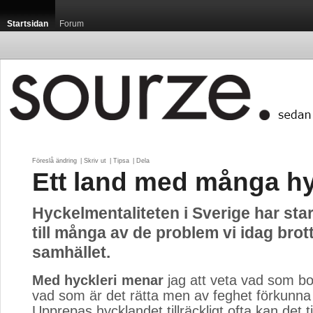
Startsidan
Forum
Föreslå ändring
| 
Skriv ut
| 
Tipsa
| 
Dela
Ett land med många hy
Hyckelmentaliteten i Sverige har star
till många av de problem vi idag brot
samhället.
Med hyckleri menar
jag att veta vad som bo
vad som är det rätta men av feghet förkunna
Upprepas hycklandet tillräckligt ofta kan det ti