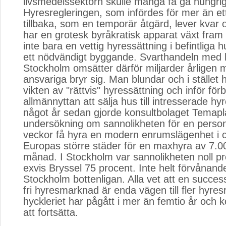
livsmedelssektorn skulle många få gå hungri
Hyresregleringen, som infördes för mer än ett
tillbaka, som en temporär åtgärd, lever kvar 
har en grotesk byråkratisk apparat växt fram
inte bara en vettig hyressättning i befintliga 
ett nödvändigt byggande. Svarthandeln med h
Stockholm omsätter därför miljarder årligen 
ansvariga bryr sig. Man blundar och i stället
vikten av "rättvis" hyressättning och inför för
allmännyttan att sälja hus till intresserade hy
något år sedan gjorde konsultbolaget Temap
undersökning om sannolikheten för en person
veckor få hyra en modern enrumslägenhet i ce
Europas större städer för en maxhyra av 7.0
månad. I Stockholm var sannolikheten noll pr
exvis Bryssel 75 procent. Inte helt förvånan
Stockholm bottenligan. Alla vet att en success
fri hyresmarknad är enda vägen till fler hyres
hyckleriet har pågått i mer än femtio år och
att fortsätta.