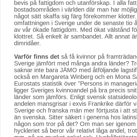
bevis på fattigdom och utanförskap. I alla fatt
bostadsområden i världen där man har möjlig
något sätt skaffa sig färg förekommer klotte
omfattningen i Sverige under de senaste tio å
av vår ökade fattigdom. Med ökat välstånd fö
klottret. Så enkelt är sambandet. Allt annat ä
dimridåer.
Varför finns det
så få kvinnor på framträdand
Sverige jämfört med många andra länder? Tr
saknar inte bara JÄMO med åtföljande lagstif
också en Margareta Winberg och en Mona Sah
Eurostats statistik över "Persons in manageria
ligger Sveriges kvinnoandel på bra precis sni
länder som jämförs. Enligt svensk statsideol
andelen mansgrisar i exvis Frankrike därför va
Sverige och franska män mer förtjusta i att s
än svenska. Sitter säkert i generna hos latin
någon som tror på det? Om man ser igenom
hyckleriet så beror vår relativt låga andel, trots