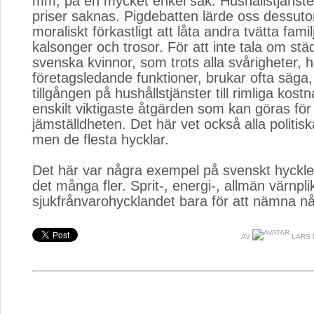
mm, på en mycket enkel sak. Hushållstjänster t
priser saknas. Pigdebatten lärde oss dessuto
moraliskt förkastligt att låta andra tvätta famil
kalsonger och trosor. För att inte tala om st
svenska kvinnor, som trots alla svårigheter, h
företagsledande funktioner, brukar ofta säga,
tillgången på hushållstjänster till rimliga kost
enskilt viktigaste åtgärden som kan göras för
jämställdheten. Det här vet också alla politisk
men de flesta hycklar.
Det här var några exempel på svenskt hyckler
det många fler. Sprit-, energi-, allmän värnpli
sjukfrånvarohycklandet bara för att nämna n
AV
LARS 