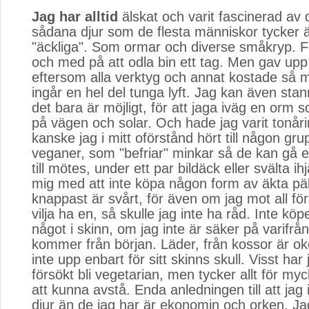
Jag har alltid
älskat och varit fascinerad av d
sådana djur som de flesta människor tycker är
"äckliga". Som ormar och diverse småkryp. Fö
och med på att odla bin ett tag. Men gav upp
eftersom alla verktyg och annat kostade så 
ingår en hel del tunga lyft. Jag kan även sta
det bara är möjligt, för att jaga iväg en orm s
på vägen och solar. Och hade jag varit tonåri
kanske jag i mitt oförstånd hört till någon gru
veganer, som "befriar" minkar så de kan gå en
till mötes, under ett par bildäck eller svälta ih
mig med att inte köpa någon form av äkta päl
knappast är svårt, för även om jag mot all fö
vilja ha en, så skulle jag inte ha råd. Inte köpe
något i skinn, om jag inte är säker på varifrå
kommer från början. Läder, från kossor är oke
inte upp enbart för sitt skinns skull. Visst har
försökt bli vegetarian, men tycker allt för my
att kunna avstå. Enda anledningen till att jag i
djur än de jag har är ekonomin och orken. Jag