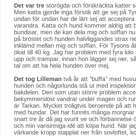
Det var tre
storögda och förskräckta katter s
Men katta gjorde inga försök att ge sej på T
undan för undan har de lärt sej att acceptera
varandra. Katta och hund kommer aldrig att bl
bundisar, men de kan dela mig och soffan nu 
på bröstet och hunden halvliggandes strax n
inklämd mellan mig och soffan. För Tysons ått
ökat till 40 kg. Jag har problem med fyra kilo
upp och trampar, innan hon lägger sej ner, så
tal om att ha hela hunden över mej.
Det tog Lilleman
två år att "buffa" med huvu
hunden och någorlunda stå ut med inspektio
bakdelen. Den som utan större problem acce
bekymmerslöst vandrar under magen och ru
är Tarkan. Mycket troligtvis beroende på att 
med hundar. Det har funnits många morgnar
snart tre år då jag svurit ve och förbannelse 
och min vansinniga idé att köpa hund. När j
värkande kropp stapplat ner från sovloftet, ko