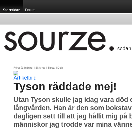
Startsidan
Forum
Föreslå ändring
| 
Skriv ut
| 
Tipsa
| 
Dela
Tyson räddade mej!
Utan Tyson skulle jag idag vara död e
långvården. Han är den som bokstav
dagligen sett till att jag hållit mig på
människor jag trodde var mina vänne