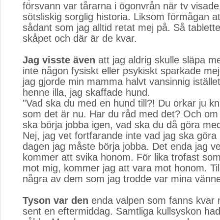
försvann var tårarna i ögonvrån när tv visad
sötsliskig sorglig historia. Liksom förmågan at
sådant som jag alltid retat mej på. Så tablette
skåpet och där är de kvar.
Jag visste även
att jag aldrig skulle släpa me
inte någon fysiskt eller psykiskt sparkade me
jag gjorde min mamma halvt vansinnig istället
henne illa, jag skaffade hund.
"Vad ska du med en hund till?! Du orkar ju kn
som det är nu. Har du råd med det? Och om
ska börja jobba igen, vad ska du då göra m
Nej, jag vet fortfarande inte vad jag ska gö
dagen jag måste börja jobba. Det enda jag vet
kommer att svika honom. För lika trofast som
mot mig, kommer jag att vara mot honom. Till
några av dem som jag trodde var mina vänne
Tyson var den
enda valpen som fanns kvar n
sent en eftermiddag. Samtliga kullsyskon hade