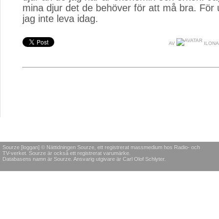
mina djur det de behöver för att må bra. För
jag inte leva idag.
AV
ILONA
Sourze [loggan] © Nättidningen Sourze, ett registrerat massmedium hos Radio- och
TV-verket. Sourze är också ett registrerat varumärke.
Databasens namn är Sourze. Ansvarig utgivare är Carl Olof Schlyter.