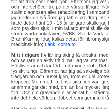
för att trilla ner i hålet igen. Eftersom jag vet 
och inte behöver tro på det värsta längre. Nå
ställa diagnosen eller rehabilitering i samba
jag under de två åren jag fått sjukbidrag inte s
hade detta hänt 10 - 15 år tidigare skulle jag b
som psykiskt sjuk. I min läkarjournal skulle d
stora svarta bokstäver; SVBK. Sveda Värk o
BrännKärring Idag kallas detta för fibromyalg
medicinsk info;
Länk: come.to
Mitt tidigare liv
lär jag aldrig få tillbaka, med
och senare en aktiv fritid, när jag väl stann
Hästlivet är och lär förbli ett minne blott. Det 
fysiskt tungt. Däremot har jag så sakteliga bör
trädgården och huset igen, trots en del prote
kroppen. Men med lite finsk sisu och vanligt s
anamma går det med, om än bra mycket lå
förr. Och om grävande eller annat blir ståen
inte det hela världen. Jobbet springer inte ifr
Men jag skulle aldrig klarat mej hit, där jag ä