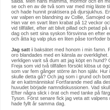
sålda. Men hans mamma, mormor och en mor
se och en av de två som var med mig läste til
och hade hunnit praktisera på djursjukhus. Enl
var valpen en blandning av Collie, Samojed o
Han var en svart liten krabat på 12 veckor och
vid tillfället, efter att blivit pillad och petad p
dag och sett sina syskon försvinna en efter 
och åtta kg valp plus en liten påse torrfoder 
Jag satt i
baksätet med honom i min famn. F
oro blandades med en känsla av overklighet.
verkligen varit så dum att jag köpt en hund?
Freja som vid två tillfällen försökt klösa ut 
som var fem gånger större än hon själv. Hur i
skulle detta gå? Och jag som i grund och bot
är en kattmänniska! Fortfarande med alla des
huvudet började namndiskussionen. Vad skul
Efter några slick i örat och med tanke på fär
Tyson. Först senare fick jag veta att valpens
hade fyllt år samma dag.