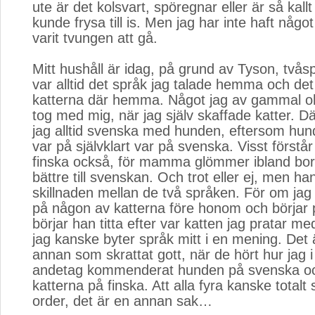
ute är det kolsvart, spöregnar eller är så kallt
kunde frysa till is. Men jag har inte haft något
varit tvungen att gå.
Mitt hushåll är idag, på grund av Tyson, tvåsp
var alltid det språk jag talade hemma och det
katterna där hemma. Något jag av gammal o
tog med mig, när jag själv skaffade katter. D
jag alltid svenska med hunden, eftersom hun
var på självklart var på svenska. Visst förstår
finska också, för mamma glömmer ibland bort 
bättre till svenskan. Och trot eller ej, men han
skillnaden mellan de två språken. För om jag 
på någon av katterna före honom och börjar p
börjar han titta efter var katten jag pratar med
jag kanske byter språk mitt i en mening. Det 
annan som skrattat gott, när de hört hur jag
andetag kommenderat hunden på svenska och
katterna på finska. Att alla fyra kanske totalt 
order, det är en annan sak…