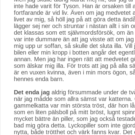
inte hade varit för Tyson. Han är orsaken till a
fortfarande är vid liv. Även om jag medvetet al
livet av mig, så höll jag på att göra detta ä
lägger sej ner och struntar i nästan allt i sin
det klassas som ett självmordsförsök, om än
var inte dummare än att jag visste att om jag
mig upp ur soffan, så skulle det sluta illa. Vill
bilen eller min kropp i botten angår det egent
annan. Men jag har ingen rätt att medvetet 
som älskar mig illa. För trots att jag på alla 
är en vuxen kvinna, även i min mors ögon, så
hennes enda barn.
Det enda jag
aldrig försummade under de tv
när jag mådde som allra sämst var katterna.
gammelkatta var min största tröst, där hon lå
som en liten pälsboll på mitt bröst, lugnt spi
mycket bättre än piller, som jag också testad
bad mig göra detta. Lyckopiller som inte gjor
nytta, både trötthet och värk fanns kvar. De