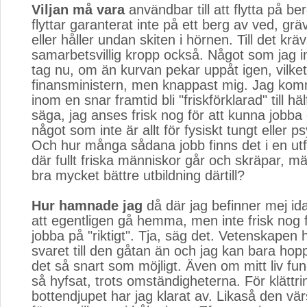
Viljan må vara
användbar till att flytta på be
flyttar garanterat inte på ett berg av ved, gräv
eller håller undan skiten i hörnen. Till det krä
samarbetsvillig kropp också. Något som jag in
tag nu, om än kurvan pekar uppåt igen, vilke
finansministern, men knappast mig. Jag kom
inom en snar framtid bli "friskförklarad" till häl
säga, jag anses frisk nog för att kunna jobba
något som inte är allt för fysiskt tungt eller ps
Och hur många sådana jobb finns det i en utfl
där fullt friska människor går och skräpar, 
bra mycket bättre utbildning därtill?
Hur hamnade jag
då där jag befinner mej idag
att egentligen gå hemma, men inte frisk nog 
jobba på "riktigt". Tja, säg det. Vetenskapen h
svaret till den gåtan än och jag kan bara hop
det så snart som möjligt. Även om mitt liv fu
så hyfsat, trots omständigheterna. För klättri
bottendjupet har jag klarat av. Likaså den vä