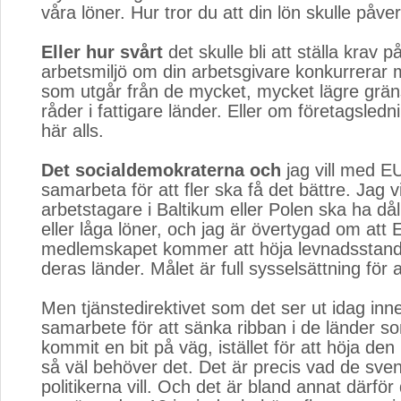
våra löner. Hur tror du att din lön skulle påv
Eller hur svårt
det skulle bli att ställa krav p
arbetsmiljö om din arbetsgivare konkurrerar 
som utgår från de mycket, mycket lägre grän
råder i fattigare länder. Eller om företagsledn
här alls.
Det socialdemokraterna och
jag vill med EU 
samarbeta för att fler ska få det bättre. Jag vil
arbetstagare i Baltikum eller Polen ska ha dål
eller låga löner, och jag är övertygad om att 
medlemskapet kommer att höja levnadsstand
deras länder. Målet är full sysselsättning för a
Men tjänstedirektivet som det ser ut idag inn
samarbete för att sänka ribban i de länder s
kommit en bit på väg, istället för att höja den
så väl behöver det. Det är precis vad de sve
politikerna vill. Och det är bland annat därför 