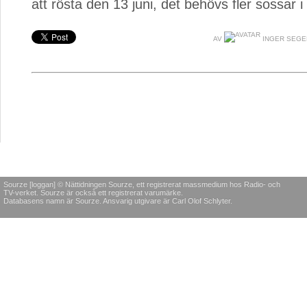
att rösta den 13 juni, det behövs fler sossar i
AV
INGER SEG
Sourze [loggan] © Nättidningen Sourze, ett registrerat massmedium hos Radio- och
TV-verket. Sourze är också ett registrerat varumärke.
Databasens namn är Sourze. Ansvarig utgivare är Carl Olof Schlyter.