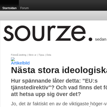
Startsidan
Forum
Föreslå ändring
| 
Skriv ut
| 
Tipsa
| 
Dela
Nästa stora ideologisk
Hur spännande låter detta: "EU:s
tjänstedirektiv"? Och vad finns det f
att hetsa upp sig över det?
Jo, det är faktiskt en av de viktigaste höger-