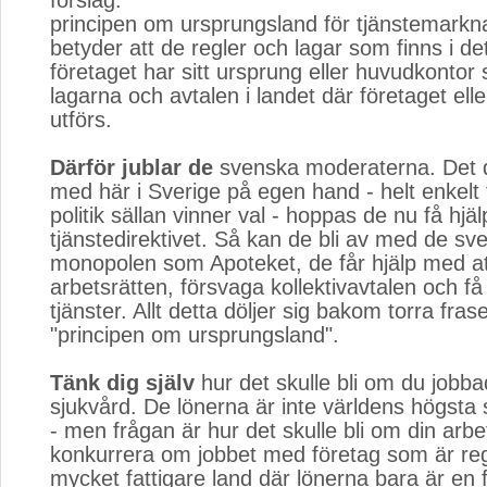
förslag:
principen om ursprungsland för tjänstemarkn
betyder att de regler och lagar som finns i de
företaget har sitt ursprung eller huvudkontor s
lagarna och avtalen i landet där företaget elle
utförs.
Därför jublar de
svenska moderaterna. Det de
med här i Sverige på egen hand - helt enkelt 
politik sällan vinner val - hoppas de nu få h
tjänstedirektivet. Så kan de bli av med de sv
monopolen som Apoteket, de får hjälp med a
arbetsrätten, försvaga kollektivavtalen och få 
tjänster. Allt detta döljer sig bakom torra fra
"principen om ursprungsland".
Tänk dig själv
hur det skulle bli om du jobb
sjukvård. De lönerna är inte världens högsta
- men frågan är hur det skulle bli om din arb
konkurrera om jobbet med företag som är regi
mycket fattigare land där lönerna bara är en