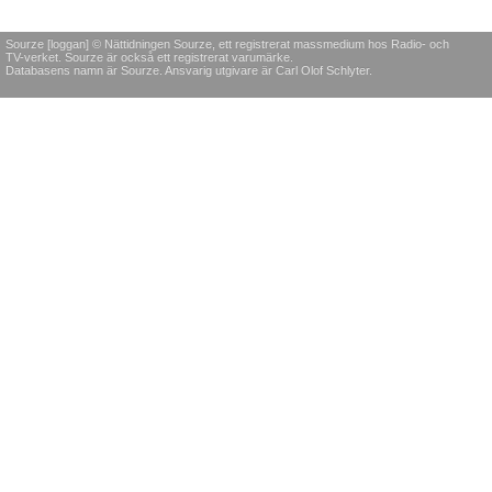
Sourze [loggan] © Nättidningen Sourze, ett registrerat massmedium hos Radio- och
TV-verket. Sourze är också ett registrerat varumärke.
Databasens namn är Sourze. Ansvarig utgivare är Carl Olof Schlyter.