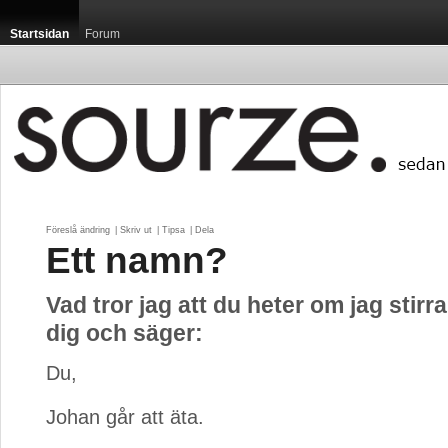
Startsidan
Forum
Föreslå ändring
| 
Skriv ut
| 
Tipsa
| 
Dela
Ett namn?
Vad tror jag att du heter om jag stirra
dig och säger:
Du,
Johan går att äta.