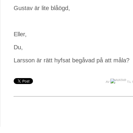
Gustav är lite blåögd,
Eller,
Du,
Larsson är rätt hyfsat begåvad på att måla?
AV
T.L