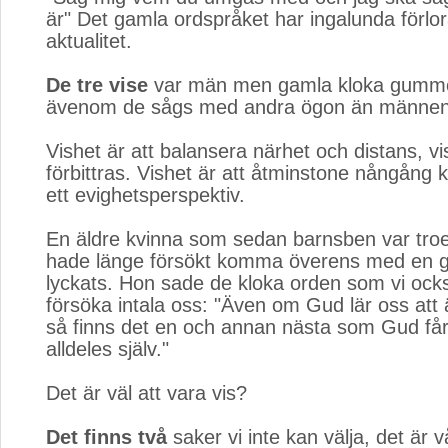
är" Det gamla ordspråket har ingalunda förlor
aktualitet.
De tre vise
var män men gamla kloka gummor
ävenom de sågs med andra ögon än männen
Vishet är att balansera närhet och distans, vis
förbittras. Vishet är att åtminstone nångång
ett evighetsperspektiv.
En äldre kvinna som sedan barnsben var troe
hade länge försökt komma överens med en g
lyckats. Hon sade de kloka orden som vi ock
försöka intala oss: "Även om Gud lär oss att 
så finns det en och annan nästa som Gud får 
alldeles själv."
Det är väl att vara vis?
Det finns två
saker vi inte kan välja, det är v