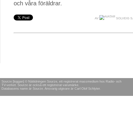
och våra föräldrar.
AV
SOLVEIG 
Sourze [loggan] © Nättidningen Sourze, ett registrerat massmedium hos Radio- och
TV-verket. Sourze är också ett registrerat varumärke.
Databasens namn är Sourze. Ansvarig utgivare är Carl Olof Schlyter.