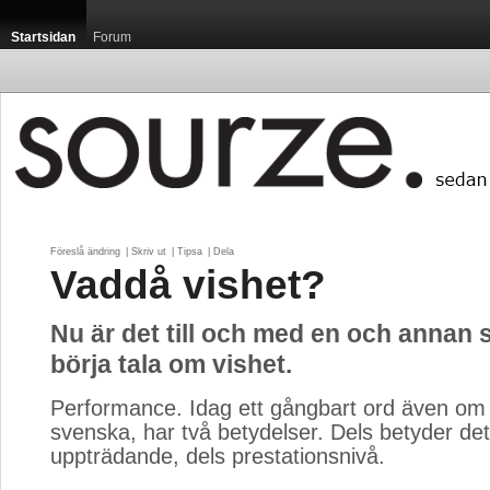
Startsidan
Forum
Föreslå ändring
| 
Skriv ut
| 
Tipsa
| 
Dela
Vaddå vishet?
Nu är det till och med en och annan
börja tala om vishet.
Performance. Idag ett gångbart ord även om 
svenska, har två betydelser. Dels betyder det 
uppträdande, dels prestationsnivå.