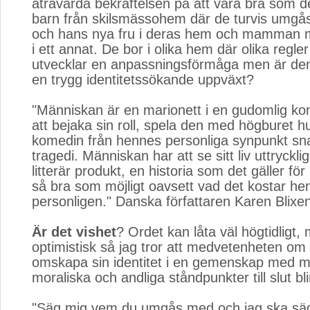
åtråvärda bekräftelsen på att vara bra som de
barn från skilsmässohem där de turvis umg
och hans nya fru i deras hem och mamman m
i ett annat. De bor i olika hem där olika regler
utvecklar en anpassningsförmåga men är den 
en trygg identitetssökande uppväxt?
"Människan är en marionett i en gudomlig ko
att bejaka sin roll, spela den med högburet 
komedin från hennes personliga synpunkt sna
tragedi. Människan har att se sitt liv uttryckl
litterär produkt, en historia som det gäller fö
så bra som möjligt oavsett vad det kostar he
personligen." Danska författaren Karen Blixe
Är det vishet
? Ordet kan låta väl högtidligt,
optimistisk så jag tror att medvetenheten om 
omskapa sin identitet i en gemenskap med m
moraliska och andliga ståndpunkter till slut bl
"Säg mig vem du umgås med och jag ska sä