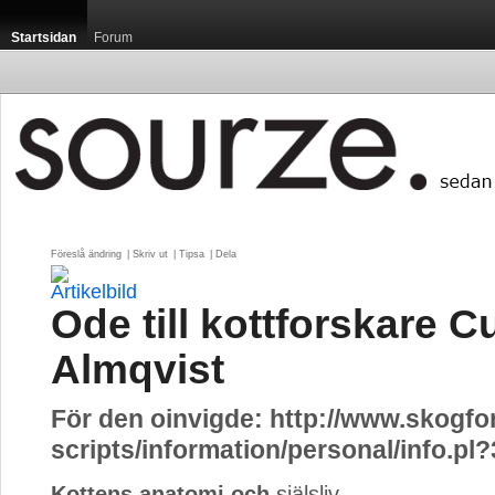
Startsidan
Forum
Föreslå ändring
| 
Skriv ut
| 
Tipsa
| 
Dela
Ode till kottforskare C
Almqvist
För den oinvigde: http://www.skogfo
scripts/information/personal/info.pl
Kottens anatomi och
själsliv