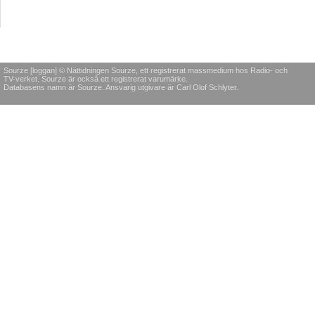
Sourze [loggan] © Nättidningen Sourze, ett registrerat massmedium hos Radio- och
TV-verket. Sourze är också ett registrerat varumärke.
Databasens namn är Sourze. Ansvarig utgivare är Carl Olof Schlyter.