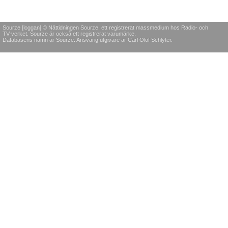
Sourze [loggan] © Nättidningen Sourze, ett registrerat massmedium hos Radio- och
TV-verket. Sourze är också ett registrerat varumärke.
Databasens namn är Sourze. Ansvarig utgivare är Carl Olof Schlyter.