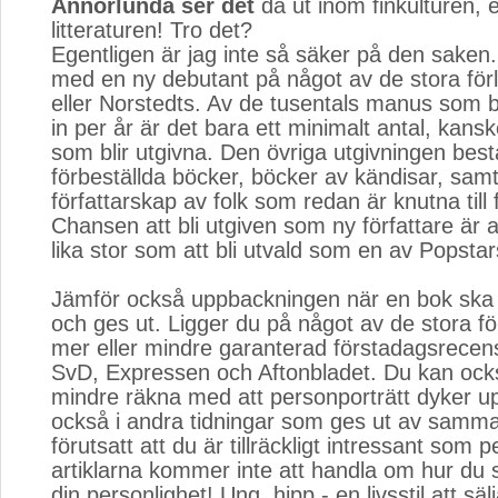
Annorlunda ser det
då ut inom finkulturen, 
litteraturen! Tro det?
Egentligen är jag inte så säker på den saken
med en ny debutant på något av de stora för
eller Norstedts. Av de tusentals manus som b
in per år är det bara ett minimalt antal, kanske
som blir utgivna. Den övriga utgivningen best
förbeställda böcker, böcker av kändisar, sa
författarskap av folk som redan är knutna till 
Chansen att bli utgiven som ny författare är a
lika stor som att bli utvald som en av Popstar
Jämför också uppbackningen när en bok ska
och ges ut. Ligger du på något av de stora fö
mer eller mindre garanterad förstadagsrecens
SvD, Expressen och Aftonbladet. Du kan ocks
mindre räkna med att personporträtt dyker u
också i andra tidningar som ges ut av samma
förutsatt att du är tillräckligt intressant som
artiklarna kommer inte att handla om hur du 
din personlighet! Ung, hipp - en livsstil att sälj