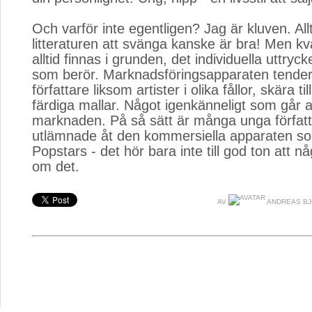
Och varför inte egentligen? Jag är kluven. All
litteraturen att svänga kanske är bra! Men kv
alltid finnas i grunden, det individuella uttryck
som berör. Marknadsföringsapparaten tendera
författare liksom artister i olika fållor, skära ti
färdiga mallar. Något igenkänneligt som går at
marknaden. På så sätt är många unga författ
utlämnade åt den kommersiella apparaten s
Popstars - det hör bara inte till god ton att n
om det.
AV
ANDREAS B