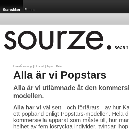
Startsidan
Forum
Föreslå ändring
| 
Skriv ut
| 
Tipsa
| 
Dela
Alla är vi Popstars
Alla är vi utlämnade åt den kommersi
modellen.
Alla har vi
väl sett - och förfärats - av hur Ka
ett popband enligt Popstars-modellen. Hela 
kommersiella apparat som måste till, hur man
helhet av fem lösryckta individer, tvingar iho