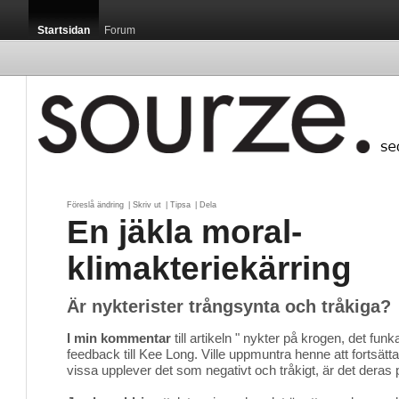
Startsidan
Forum
Föreslå ändring
| 
Skriv ut
| 
Tipsa
| 
Dela
En jäkla moral-
klimakteriekärring
Är nykterister trångsynta och tråkiga?
I min kommentar
till artikeln " nykter på krogen, det funkar
feedback till Kee Long. Ville uppmuntra henne att fortsä
vissa upplever det som negativt och tråkigt, är det deras