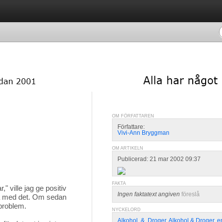
OM FÖRFATTAREN
Författare:
Vivi-Ann Bryggman
OM ARTIKELN
Publicerad: 21 mar 2002 09:37
FAKTA
," ville jag ge positiv 
Ingen faktatext angiven
föreslå
tta med det. Om sedan
 problem.
NYCKELORD
Alkohol
,
&
,
Droger
,
Alkohol & Droger
,
e