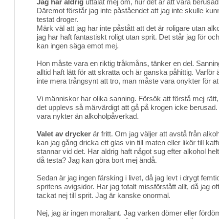
Jag har aldrig
uttalat mej om, hur det är att vara berusad, f
Däremot förstår jag inte påståendet att jag inte skulle kunn
testat droger.
Märk väl att jag har inte påstått att det är roligare utan al
jag har haft fantastiskt roligt utan sprit. Det står jag för 
kan ingen säga emot mej.
Hon måste vara en riktig tråkmåns, tänker en del. Sanning
alltid haft lätt för att skratta och är ganska påhittig. Varför
inte mera trångsynt att tro, man måste vara onykter för at
Vi människor har olika sanning. Försök att förstå mej rätt,
det upplevs så märvärdigt att gå på krogen icke berusad. D
vara nykter än alkoholpåverkad.
Valet av drycker
är fritt. Om jag väljer att avstå från alkoh
kan jag gång dricka ett glas vin till maten eller likör till k
stannar vid det. Har aldrig haft något sug efter alkohol helt
då testa? Jag kan göra bort mej ändå.
Sedan är jag ingen färsking i livet, då jag levt i drygt femti
spritens avigsidor. Har jag totalt missförstått allt, då jag oft
tackat nej till sprit. Jag är kanske onormal.
Nej, jag är ingen moraltant. Jag varken dömer eller fördöm