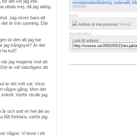
ör det vet jag inte. 
moralklimakteriekärring
,
nykterister
,
tr
a uttala mej, då jag aldrig
| 
föreslå
PLATS
kohol. Jag skrev bara att
och det är min sanning. Där
Artikeln är inte placerad.
föreslå
DELA ARTIKELN
en är den att jag har
Länk till artikeln:
 är jag trångsynt? Är det
t ha kul?
 när jag reagerar mot att
et är väl naturligare att
ol är det mitt val. Visst 
affet någon gång. Men det
 enkelt. Varför skulle jag
o år och sett en hel del av
a fått förklara, varför jag
er någon. Vi lever i ett