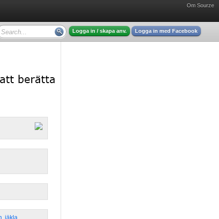
Om Sourze
Logga in / skapa anv.
Logga in med Facebook
n
,
jäkla
,