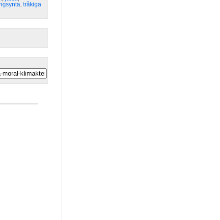
ångsynta
,
tråkiga