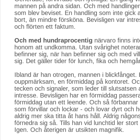
mannen på andra sidan. Och med handlingen 
som blev beviset. En handling som inte gick at
bort, än mindre försköna. Bevisligen var intr
och flörten ett faktum.
Och med hundraprocentig
närvaro finns int
honom att undkomma. Utan svårighet notera
befinner sig, när han befinner sig och med vi
sig. Det gäller tider för lunch, fika och hemgå
Ibland är han otrogen, mannen i blickfånget.
ouppmärksam, en förmiddag på kontoret. Och
tecken och signaler, som leder till slutsatsen 
intresse. Bevisligen har en förmiddag passera
förmiddag utan ett leende. Och så förbanna
som förvillar och lockar - och lovar dyrt och h
aldrig mer ska titta åt hans håll. Aldrig någon
förnedra sig så. Tills han vid lunchtid ler stort
Igen. Och återigen är utsikten magnifik.