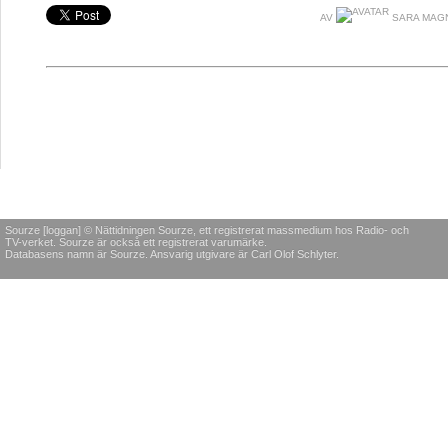
AV
SARA MAG
Sourze [loggan] © Nättidningen Sourze, ett registrerat massmedium hos Radio- och
TV-verket. Sourze är också ett registrerat varumärke.
Databasens namn är Sourze. Ansvarig utgivare är Carl Olof Schlyter.