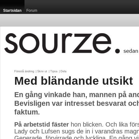
Startsidan
Forum
Föreslå ändring
| 
Skriv ut
| 
Tipsa
| 
Dela
Med bländande utsikt
En gång vinkade han, mannen på and
Bevisligen var intresset besvarat och
faktum.
På arbetstid fäster
hon blicken. Och lika för
Lady och Lufsen sugs de in i varandras magne
Generade, förvirrade och lyckliga. En gång v