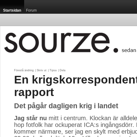
Startsidan
Forum
Föreslå ändring
| 
Skriv ut
| 
Tipsa
| 
Dela
En krigskorresponden
rapport
Det pågår dagligen krig i landet
Jag står nu
mitt i centrum. Klockan är alldele
hop fotfolk har ockuperat ICA:s ingångsdörr. 
kommer närmare, ser jag en skylt med erbjud