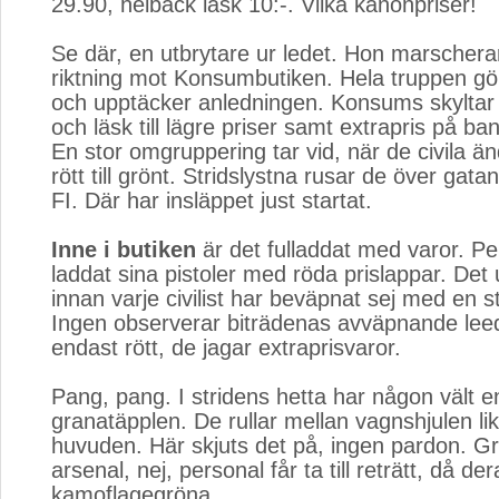
29.90, helback läsk 10:-. Vilka kanonpriser!
Se där, en utbrytare ur ledet. Hon marscherar
riktning mot Konsumbutiken. Hela truppen gö
och upptäcker anledningen. Konsums skyltar 
och läsk till lägre priser samt extrapris på ba
En stor omgruppering tar vid, när de civila än
rött till grönt. Stridslystna rusar de över gatan
FI. Där har insläppet just startat.
Inne i butiken
är det fulladdat med varor. Pe
laddat sina pistoler med röda prislappar. Det
innan varje civilist har beväpnat sej med en s
Ingen observerar biträdenas avväpnande leed
endast rött, de jagar extraprisvaror.
Pang, pang. I stridens hetta har någon vält 
granatäpplen. De rullar mellan vagnshjulen l
huvuden. Här skjuts det på, ingen pardon. G
arsenal, nej, personal får ta till reträtt, då de
kamoflagegröna.