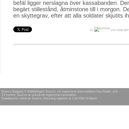
befäl ligger nerslagna över kassabanden. Der
begärt stillestånd, åtminstone till i morgon. D
en skyttegrav, efter att alla soldater skjutits ih
AV
VIVI-ANN B
Sourze [loggan] © Nättidningen Sourze, ett registrerat massmedium hos Radio- och
TV-verket. Sourze är också ett registrerat varumärke.
Databasens namn är Sourze. Ansvarig utgivare är Carl Olof Schlyter.