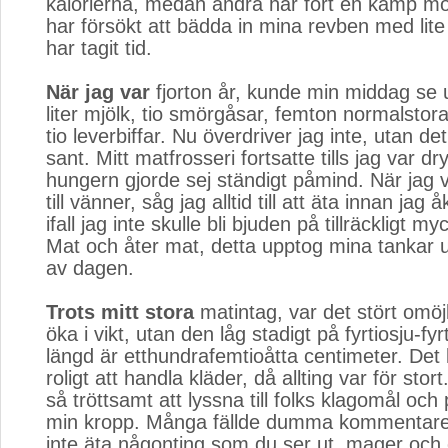
kalorierna, medan andra har fört en kamp mo
har försökt att bädda in mina revben med lite
har tagit tid.
När jag var
fjorton år, kunde min middag se u
liter mjölk, tio smörgåsar, femton normalstor
tio leverbiffar. Nu överdriver jag inte, utan det
sant. Mitt matfrosseri fortsatte tills jag var dry
hungern gjorde sej ständigt påmind. När jag 
till vänner, såg jag alltid till att äta innan jag
ifall jag inte skulle bli bjuden på tillräckligt m
Mat och åter mat, detta upptog mina tankar u
av dagen.
Trots mitt stora
matintag, var det stört omöjli
öka i vikt, utan den låg stadigt på fyrtiosju-fyr
längd är etthundrafemtioåtta centimeter. Det 
roligt att handla kläder, då allting var för sto
så tröttsamt att lyssna till folks klagomål o
min kropp. Många fällde dumma kommentarer
inte äta någonting som du ser ut, mager och 