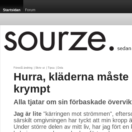
Startsidan
Forum
Föreslå ändring
| 
Skriv ut
| 
Tipsa
| 
Dela
Hurra, kläderna måste
krympt
Alla tjatar om sin förbaskade övervik
Jag är lite
"kärringen mot strömmen", efterso
särskilt omgivningen har tyckt att min kropp 
Under större delen av mitt liv, har jag fört en