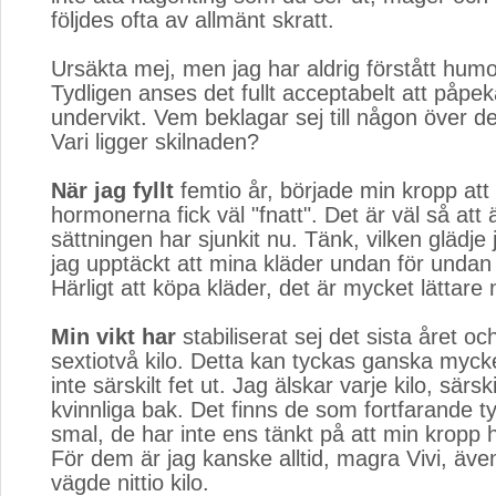
följdes ofta av allmänt skratt.
Ursäkta mej, men jag har aldrig förstått humor
Tydligen anses det fullt acceptabelt att påpe
undervikt. Vem beklagar sej till någon över d
Vari ligger skilnaden?
När jag fyllt
femtio år, började min kropp att 
hormonerna fick väl "fnatt". Det är väl så at
sättningen har sjunkit nu. Tänk, vilken glädje 
jag upptäckt att mina kläder undan för undan b
Härligt att köpa kläder, det är mycket lättare 
Min vikt har
stabiliserat sej det sista året oc
sextiotvå kilo. Detta kan tyckas ganska myck
inte särskilt fet ut. Jag älskar varje kilo, särs
kvinnliga bak. Det finns de som fortfarande ty
smal, de har inte ens tänkt på att min kropp 
För dem är jag kanske alltid, magra Vivi, äve
vägde nittio kilo.