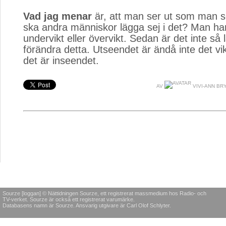
Vad jag menar
är, att man ser ut som man ser
ska andra människor lägga sej i det? Man har s
undervikt eller övervikt. Sedan är det inte så lä
förändra detta. Utseendet är ändå inte det vik
det är inseendet.
AV
VIVI-ANN B
Sourze [loggan] © Nättidningen Sourze, ett registrerat massmedium hos Radio- och
TV-verket. Sourze är också ett registrerat varumärke.
Databasens namn är Sourze. Ansvarig utgivare är Carl Olof Schlyter.