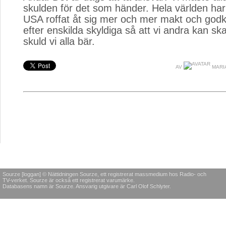
skulden för det som händer. Hela världen har 
USA roffat åt sig mer och mer makt och godkä
efter enskilda skyldiga så att vi andra kan s
skuld vi alla bär.
AV
MARI
Sourze [loggan] © Nättidningen Sourze, ett registrerat massmedium hos Radio- och
TV-verket. Sourze är också ett registrerat varumärke.
Databasens namn är Sourze. Ansvarig utgivare är Carl Olof Schlyter.