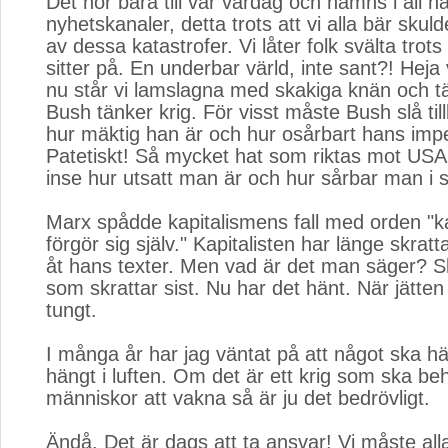
Det hör bara till vår vardag och nämns i all ha
nyhetskanaler, detta trots att vi alla bär skuld
av dessa katastrofer. Vi låter folk svälta trots
sitter på. En underbar värld, inte sant?! Heja
nu står vi lamslagna med skakiga knän och 
Bush tänker krig. För visst måste Bush slå til
hur mäktig han är och hur osårbart hans imp
Patetiskt! Så mycket hat som riktas mot US
inse hur utsatt man är och hur sårbar man i sj
Marx spådde kapitalismens fall med orden "k
förgör sig själv." Kapitalisten har länge skrat
åt hans texter. Men vad är det man säger? Sk
som skrattar sist. Nu har det hänt. När jätten f
tungt.
I många år har jag väntat på att något ska h
hängt i luften. Om det är ett krig som ska beh
människor att vakna så är ju det bedrövligt.
Ändå. Det är dags att ta ansvar! Vi måste all