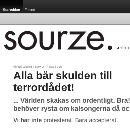
Startsidan
Forum
Föreslå ändring
| 
Skriv ut
| 
Tipsa
| 
Dela
Alla bär skulden till
terrordådet!
... Världen skakas om ordentligt. Bra
behöver rysta om kalsongerna då oc
Vi har inte
protesterat. Bara accepterat.