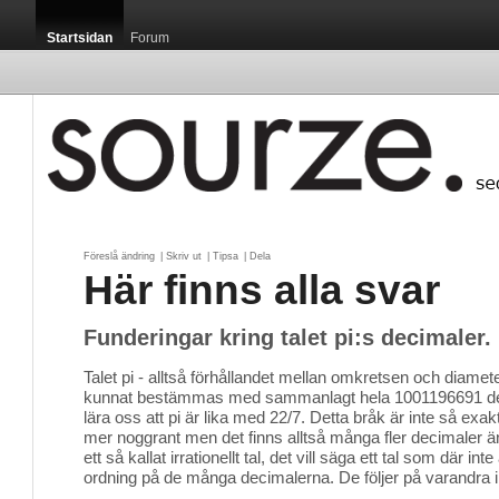
Startsidan
Forum
Föreslå ändring
| 
Skriv ut
| 
Tipsa
| 
Dela
Här finns alla svar
Funderingar kring talet pi:s decimaler.
Talet pi - alltså förhållandet mellan omkretsen och diameter
kunnat bestämmas med sammanlagt hela 1001196691 decim
lära oss att pi är lika med 22/7. Detta bråk är inte så exa
mer noggrant men det finns alltså många fler decimaler 
ett så kallat irrationellt tal, det vill säga ett tal som där i
ordning på de många decimalerna. De följer på varandra i 