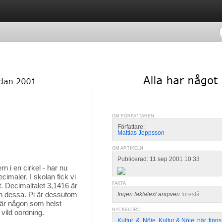
OM FÖRFATTAREN
Författare:
Mattias Jeppsson
OM ARTIKELN
Publicerad: 11 sep 2001 10:33
n i en cirkel - har nu
aler. I skolan fick vi
FAKTA
kt. Decimaltalet 3,1416 är
än dessa. Pi är dessutom
Ingen faktatext angiven
föreslå
nte är någon som helst
NYCKELORD
vild oordning.
Kultur
,
&
,
Nöje
,
Kultur & Nöje
,
här
,
finns