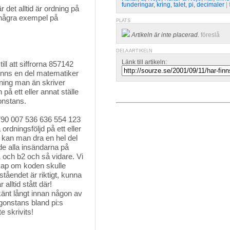
funderingar
,
kring
,
talet
,
pi
,
decimaler
| 
 det alltid är ordning på
r några exempel på
PLATS
Artikeln är inte placerad.
föreslå
DELA ARTIKELN
Länk till artikeln:
ill att siffrorna 857142
inns en del matematiker
dning man än skriver
på ett eller annat ställe
onstans.
90 007 536 636 554 123 
ordningsföljd på ett eller
t kan man dra en hel del
e alla insändarna på
 och b2 och så vidare. Vi
skap om koden skulle
ståendet är riktigt, kunna
alltid stått där!
känt långt innan någon av
onstans bland pi:s
e skrivits!