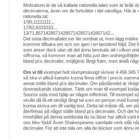
Motsatsen är de så kallade rationella talen som är bråk där
decimalerna, även om de fortsätter i det oändliga. Här ä
rationella tal:
1/90,11111111...
17/62,8333333...
13/71,857142857142857142857142857142...
Det sista decimaltalet ser lite oordnat ut, men lägg märke t
kommer tillbaka om och om igen i en bestämd följd. Det f
som anser dock utan att det ännu bevisats att i vilken or
siffrorna, så kommer man att hitta just den ordningsföljden 
bland pi:s decimaler, möjligtvis långt fram, men ändå någ
Om vi till
exempel helt slumpmässigt skriver 4 456 345 7
så ska vi alltså kanske kunna finna siffror i precis samma 
annat ställe bland pi:s decimaler. Om påståendet är riktig
överraskande slutsatser. Tänk om man till exempel kodad
Sourze sida med hjälp av någon sifferkod. Till exempel a1
skulle då få ett otroligt långt tal som en person med kun
kunna skriva om till vanlig text. Detta tal måste då, om på
återfinnas på något ställe bland pi:s decimaler. Och det har 
Innehållet på denna webbsida du nu läser har alltså varit 
oss blev född! Även Shakespeares samlade verk står någ
decimaler. För att inte tala om alla de böcker som ännu int