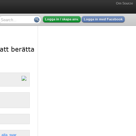
Om Sourze
Logga in / skapa anv.
Logga in med Facebook
,
alla
,
svar
,