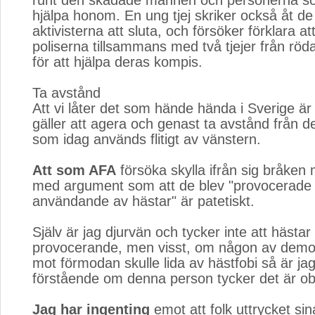
runt den skadade mannen och personerna s
hjälpa honom. En ung tjej skriker också åt d
aktivisterna att sluta, och försöker förklara at
poliserna tillsammans med två tjejer från röd
för att hjälpa deras kompis.
Ta avstånd
Att vi låter det som hände hända i Sverige är 
gäller att agera och genast ta avstånd från d
som idag används flitigt av vänstern.
Att som AFA
försöka skylla ifrån sig bråken m
med argument som att de blev "provocerade 
användande av hästar" är patetiskt.
Själv är jag djurvän och tycker inte att hästar 
provocerande, men visst, om någon av demo
mot förmodan skulle lida av hästfobi så är ja
förstående om denna person tycker det är ob
Jag har ingenting
emot att folk uttrycket sina