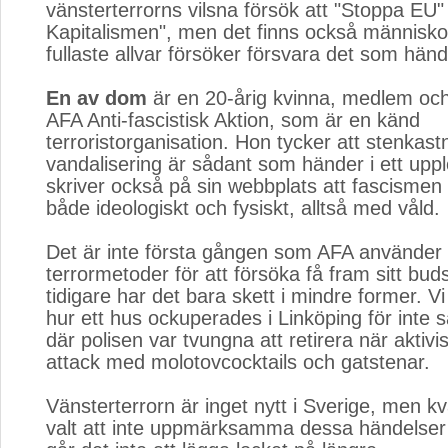
vänsterterrorns vilsna försök att "Stoppa EU
Kapitalismen", men det finns också människ
fullaste allvar försöker försvara det som händ
En av dom
är en 20-årig kvinna, medlem och 
AFA Anti-fascistisk Aktion, som är en känd
terroristorganisation. Hon tycker att stenkast
vandalisering är sådant som händer i ett upp
skriver också på sin webbplats att fascisme
både ideologiskt och fysiskt, alltså med våld.
Det är inte första gången som AFA använder 
terrormetoder för att försöka få fram sitt bu
tidigare har det bara skett i mindre former. Vi 
hur ett hus ockuperades i Linköping för inte 
där polisen var tvungna att retirera när aktivist
attack med molotovcocktails och gatstenar.
Vänsterterrorn är inget nytt i Sverige, men k
valt att inte uppmärksamma dessa händelser 