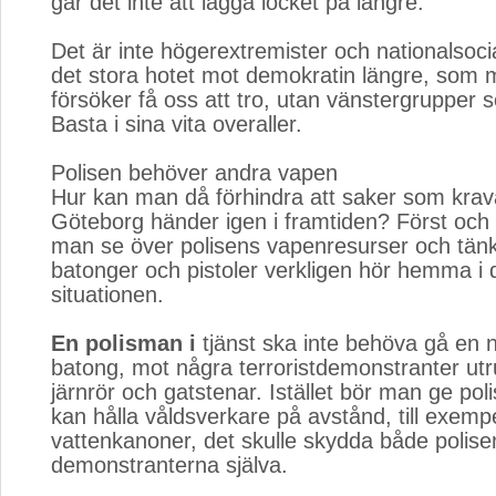
går det inte att lägga locket på längre.
Det är inte högerextremister och nationalsoci
det stora hotet mot demokratin längre, som 
försöker få oss att tro, utan vänstergrupper
Basta i sina vita overaller.
Polisen behöver andra vapen
Hur kan man då förhindra att saker som krava
Göteborg händer igen i framtiden? Först och
man se över polisens vapenresurser och tän
batonger och pistoler verkligen hör hemma i 
situationen.
En polisman i
tjänst ska inte behöva gå en n
batong, mot några terroristdemonstranter ut
järnrör och gatstenar. Istället bör man ge po
kan hålla våldsverkare på avstånd, till exemp
vattenkanoner, det skulle skydda både polise
demonstranterna själva.