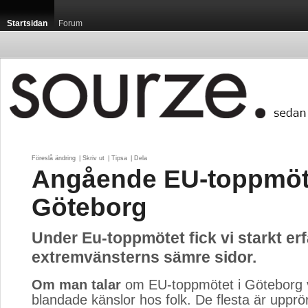
Startsidan
Forum
Föreslå ändring
| 
Skriv ut
| 
Tipsa
| 
Dela
Angående EU-toppmöte
Göteborg
Under Eu-toppmötet fick vi starkt er
extremvänsterns sämre sidor.
Om man talar
om EU-toppmötet i Göteborg v
blandade känslor hos folk. De flesta är upprö