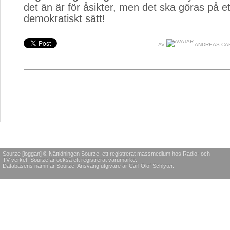
det än är för åsikter, men det ska göras på ett
demokratiskt sätt!
AV
ANDREAS CA
Sourze [loggan] © Nättidningen Sourze, ett registrerat massmedium hos Radio- och
TV-verket. Sourze är också ett registrerat varumärke.
Databasens namn är Sourze. Ansvarig utgivare är Carl Olof Schlyter.