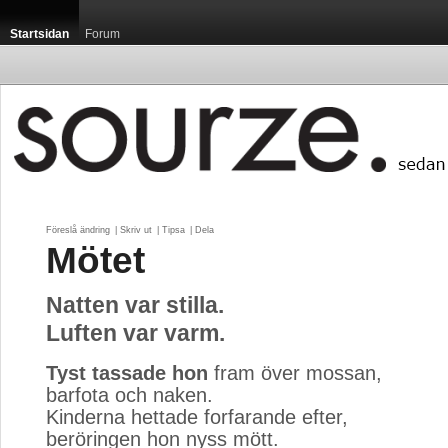
Startsidan
Forum
Föreslå ändring
| 
Skriv ut
| 
Tipsa
| 
Dela
Mötet
Natten var stilla.
Luften var varm.
Tyst tassade hon
fram över mossan,
barfota och naken.
Kinderna hettade forfarande efter,
beröringen hon nyss mött.