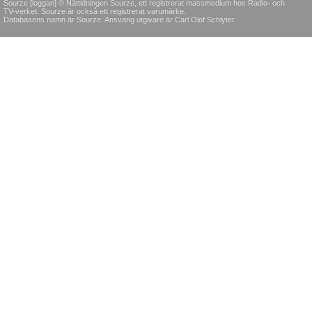
Sourze [loggan] © Nättidningen Sourze, ett registrerat massmedium hos Radio- och
TV-verket. Sourze är också ett registrerat varumärke.
Databasens namn är Sourze. Ansvarig utgivare är Carl Olof Schlyter.