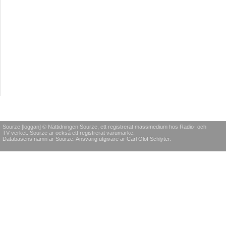
Sourze [loggan] © Nättidningen Sourze, ett registrerat massmedium hos Radio- och
TV-verket. Sourze är också ett registrerat varumärke.
Databasens namn är Sourze. Ansvarig utgivare är Carl Olof Schlyter.