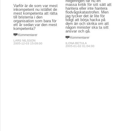
Regeringen får nu en
massa kritik för sitt sätt att
Varför är de som var mest
hantera eller inte hantera
inkompetent nu istället de
flodvågskatastrofen. Men
mest kompetenta att rätta
jag tycker det är lite för
till bristerna i den
tidigt att börja hacka på
organisation som bara för
dem än och skrika om att
ett år sedan var den mest
någon minister ska ta sitt
kompetenta?
ansvar och gå.
Kommentarer
Kommentarer
LARS NILSSON
ILONA BETULA
2005-12-03 15:09:00
2005-01-02 01:04:00