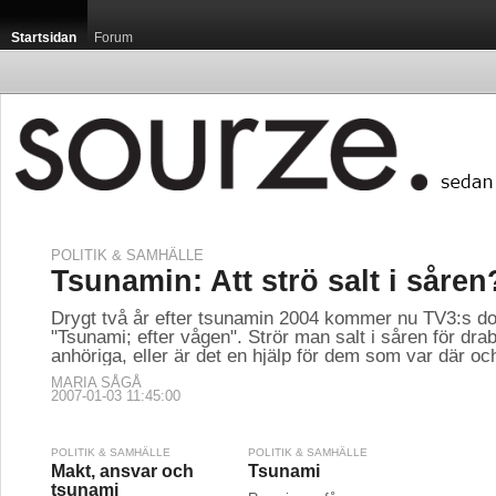
Startsidan
Forum
POLITIK & SAMHÄLLE
Tsunamin: Att strö salt i såren
Drygt två år efter tsunamin 2004 kommer nu TV3:s d
"Tsunami; efter vågen". Strör man salt i såren för dr
anhöriga, eller är det en hjälp för dem som var där o
MARIA SÅGÅ
2007-01-03 11:45:00
POLITIK & SAMHÄLLE
POLITIK & SAMHÄLLE
Makt, ansvar och
Tsunami
tsunami