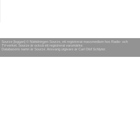
Sourze [loggan] © Nättidningen Sourze, ett registrerat massmedium hos Radio- och
TV-verket. Sourze är också ett registrerat varumärke.
Databasens namn är Sourze. Ansvarig utgivare är Carl Olof Schlyter.