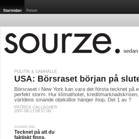
Startsidan
Forum
POLITIK & SAMHÄLLE
Startsidan / Luxemb
USA: Börsraset början på slut
Börsraset i New York kan vara det första tecknet p
perfekt storm. Hur klimathotet, kreditmarknadskrisen,
världens sinande oljekällor hänger ihop. Del 1 av ?
PATRICK GALLAGHER
2007-08-13 09:57:00
Luxemburg är med sin
som, sett till capita,
publikationen Guide Mi
SOURZE UNG
Tecknet på att du
faktiskt finns.