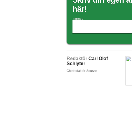
Skriv din egen ar
här!
Ingress:
Redaktör
Carl Olof
Schlyter
Chefredaktör Sourze