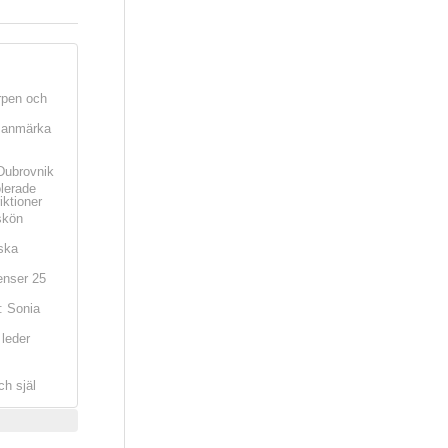
rpen och
t anmärka
Dubrovnik
olerade
iktioner
skön
ska
nser 25
: Sonia
leder
ch själ