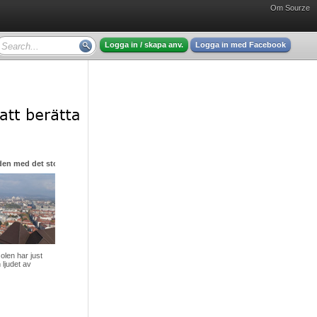
Om Sourze
Logga in / skapa anv.
Logga in med Facebook
den med det stora hjärtat
olen har just
 ljudet av