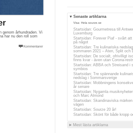
▼
Senaste artiklarna
er
Visa:
Hela sourze.se
Startsidan
:
Gourmetresa till Antwe
eten genom århundraden. Vi
Luxemburg
na har nu den roll som
Startsidan
:
Forever Piaf - svårt at
på något
Kommentarer
Startsidan
:
Tre kulinariska nedslag
sommaren 2021 – Aten, Split och 
Startsidan
:
De socialt, ofrivilligt is
finns kvar - även utan Corona-restr
Startsidan
:
ABBA och Streisand i 
symbios
Startsidan
:
Tre spännande kulinari
nedslag i Sommarsverige
Startsidan
:
Mobbningens konsekve
år senare
Startsidan
:
Nygamla musiknyheter
och Marc Almond
Startsidan
:
Skandinaviska märken 
vägen
Startsidan
:
Sourze 20 år!
Startsidan
:
Skönt för både kropp o
►
Mest lästa artiklarna