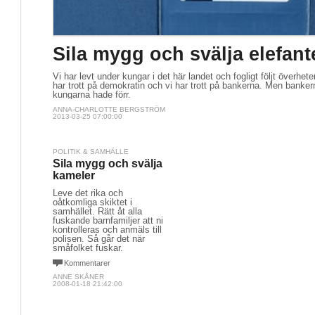
Sila mygg och svälja elefant
Vi har levt under kungar i det här landet och fogligt följt överh
har trott på demokratin och vi har trott på bankerna. Men banker
kungarna hade förr.
ANNA-CHARLOTTE BERGSTRÖM
2013-03-25 07:00:00
POLITIK & SAMHÄLLE
Sila mygg och svälja
kameler
Leve det rika och
oåtkomliga skiktet i
samhället. Rätt åt alla
fuskande barnfamiljer att ni
kontrolleras och anmäls till
polisen. Så går det när
småfolket fuskar.
Kommentarer
ANNE SKÅNER
2008-01-18 21:42:00