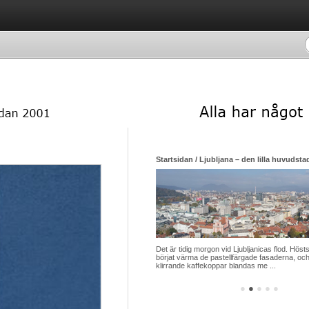
Startsidan / Ljubljana – den lilla huvudsta
Det är tidig morgon vid Ljubljanicas flod. Hösts
börjat värma de pastellfärgade fasaderna, och
klirrande kaffekoppar blandas me ...
●
●
●
●
●