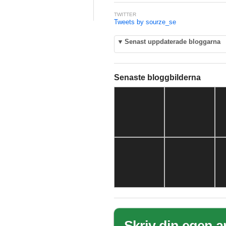
TWITTER
Tweets by sourze_se
▼
Senast uppdaterade bloggarna
Senaste bloggbilderna