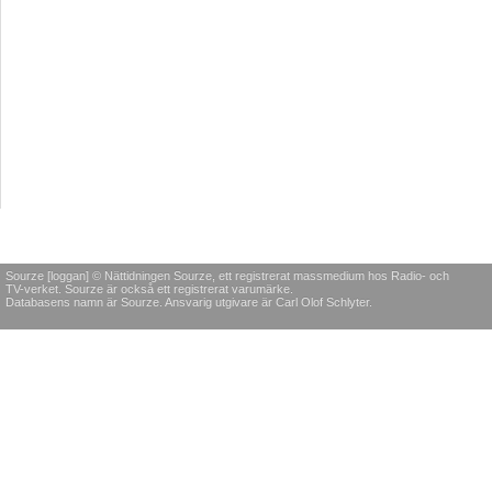
Sourze [loggan] © Nättidningen Sourze, ett registrerat massmedium hos Radio- och
TV-verket. Sourze är också ett registrerat varumärke.
Databasens namn är Sourze. Ansvarig utgivare är Carl Olof Schlyter.