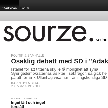
Startsidan
Forum
POLITIK & SAMHÄLLE
Osaklig debatt med SD i "Ada
Istället för att tittarna skulle få möjlighet att syna
Sverigedemokraternas åsikter i sakfrågor, så gick hel
på att för Erik Ullenhag visa hur främlingsfientliga SD 
KARIN HOLMBERG
2007-04-14 19:58:00
POLITIK & SAMHÄLLE
Inget lärt och inget
förstått