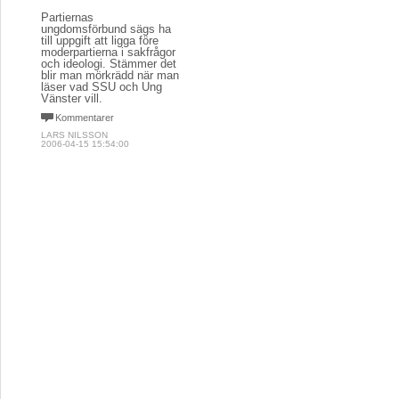
Partiernas
ungdomsförbund sägs ha
till uppgift att ligga före
moderpartierna i sakfrågor
och ideologi. Stämmer det
blir man mörkrädd när man
läser vad SSU och Ung
Vänster vill.
Kommentarer
LARS NILSSON
2006-04-15 15:54:00