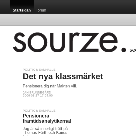
Startsidan
Forum
POLITIK & SAMHÄLLE
Det nya klassmärket
Pensionera dig när Makten vill.
JAN BRUNNEGÅRD
2006-03-27 17:54:00
POLITIK & SAMHÄLLE
Pensionera
framtidsanalytikerna!
Jag är så innerligt trött på
Thomas Fürth och Kairos