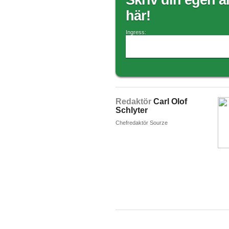
Skriv din egen ar
här!
Ingress:
Redaktör
Carl Olof
Schlyter
Chefredaktör Sourze