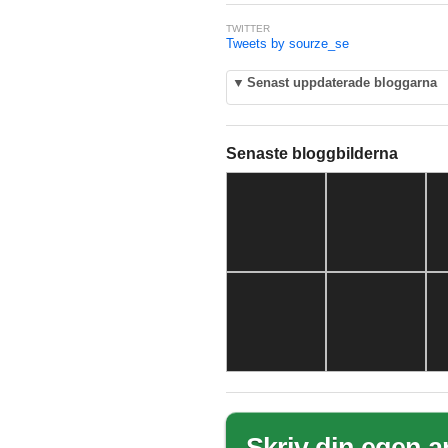
TWITTER
Tweets by sourze_se
▼
Senast uppdaterade bloggarna
Senaste bloggbilderna