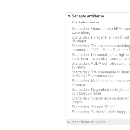
▼
Senaste artiklarna
Visa:
Hela sourze.se
Startsidan
:
Gourmetresa till Antwe
Luxemburg
Startsidan
:
Forever Piaf - svårt at
på något
Startsidan
:
Tre kulinariska nedslag
sommaren 2021 – Aten, Split och 
Startsidan
:
De socialt, ofrivilligt is
finns kvar - även utan Corona-restr
Startsidan
:
ABBA och Streisand i 
symbios
Startsidan
:
Tre spännande kulinari
nedslag i Sommarsverige
Startsidan
:
Mobbningens konsekve
år senare
Startsidan
:
Nygamla musiknyheter
och Marc Almond
Startsidan
:
Skandinaviska märken 
vägen
Startsidan
:
Sourze 20 år!
Startsidan
:
Skönt för både kropp o
►
Mest lästa artiklarna