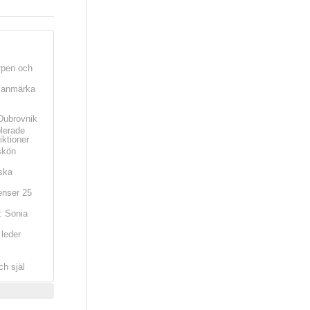
rpen och
t anmärka
Dubrovnik
olerade
iktioner
skön
ska
nser 25
: Sonia
leder
ch själ