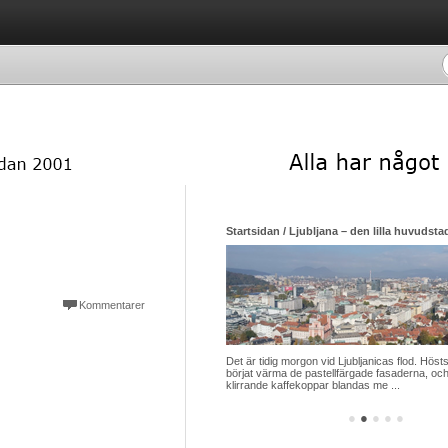
Startsidan / Ljubljana – den lilla huvudsta
Kommentarer
Det är tidig morgon vid Ljubljanicas flod. Hösts
börjat värma de pastellfärgade fasaderna, och
klirrande kaffekoppar blandas me ...
●
●
●
●
●