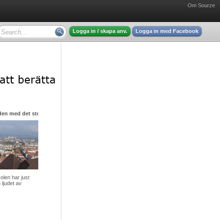
Om Sourze
Logga in / skapa anv.
Logga in med Facebook
den med det stora hjärtat
olen har just
 ljudet av