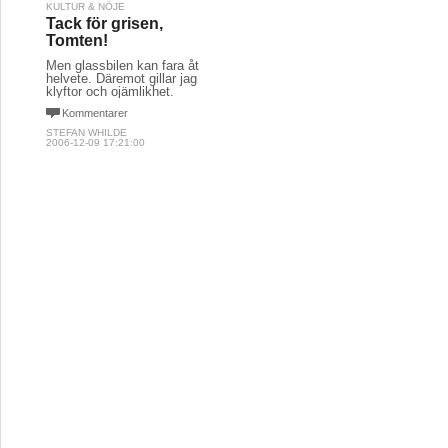
KULTUR & NÖJE
Tack för grisen,
Tomten!
Men glassbilen kan fara åt
helvete. Däremot gillar jag
klyftor och ojämlikhet.
Kommentarer
STEFAN WHILDE
2006-12-09 17:21:00