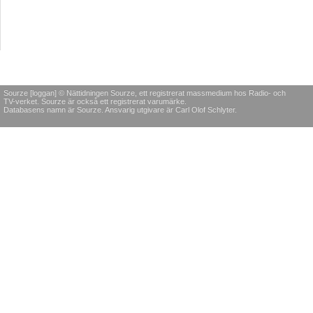
Sourze [loggan] © Nättidningen Sourze, ett registrerat massmedium hos Radio- och
TV-verket. Sourze är också ett registrerat varumärke.
Databasens namn är Sourze. Ansvarig utgivare är Carl Olof Schlyter.