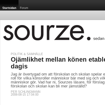
Startsidan
Forum
POLITIK & SAMHÄLLE
Ojämlikhet mellan könen etabl
dagis
Jag är övertygad om att förskolan och skolan spelar en
roll för vilka könsroller människor bär med sig och vil
människor gör. Vad har ni, Sourzes läsare, för försla
förskolan och skolan kan bli mer jämställd?
PER SCHLINGMANN
2008-08-15 17:04:00