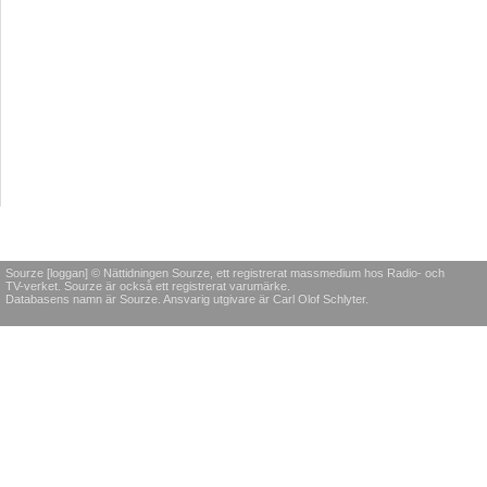
Sourze [loggan] © Nättidningen Sourze, ett registrerat massmedium hos Radio- och
TV-verket. Sourze är också ett registrerat varumärke.
Databasens namn är Sourze. Ansvarig utgivare är Carl Olof Schlyter.