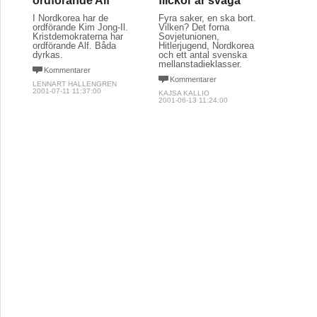
ordförande Alf
flickor är svaga
I Nordkorea har de
Fyra saker, en ska bort.
ordförande Kim Jong-Il.
Vilken? Det forna
Kristdemokraterna har
Sovjetunionen,
ordförande Alf. Båda
Hitlerjugend, Nordkorea
dyrkas.
och ett antal svenska
mellanstadieklasser.
Kommentarer
Kommentarer
LENNART HALLENGREN
2001-07-11 11:37:00
KAJSA KALLIO
2001-06-13 11:24:00