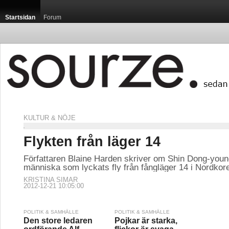
Startsidan
Forum
KULTUR & NÖJE
Flykten från läger 14
Författaren Blaine Harden skriver om Shin Dong-youn
människa som lyckats fly från fångläger 14 i Nordkor
KRISTINA SIMAR
2012-12-21 10:05:00
POLITIK & SAMHÄLLE
POLITIK & SAMHÄLLE
Den store ledaren
Pojkar är starka,