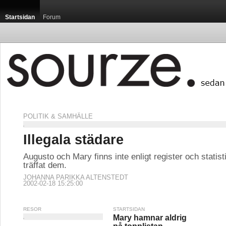
Startsidan
Forum
POLITIK & SAMHÄLLE
Illegala städare
Augusto och Mary finns inte enligt register och statist
träffat dem.
JOHANNA PARIKKA ALTENSTEDT
2002-02-18 15:25:00
RESOR
STARTSIDAN
Mary hamnar aldrig