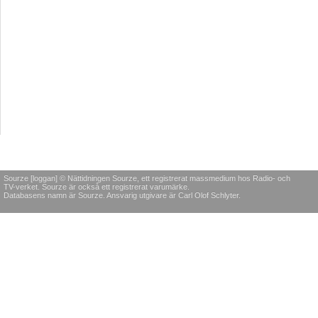
Sourze [loggan] © Nättidningen Sourze, ett registrerat massmedium hos Radio- och
TV-verket. Sourze är också ett registrerat varumärke.
Databasens namn är Sourze. Ansvarig utgivare är Carl Olof Schlyter.