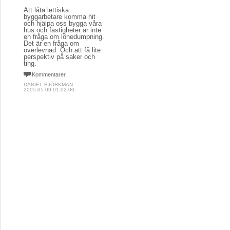
Att låta lettiska
byggarbetare komma hit
och hjälpa oss bygga våra
hus och fastigheter är inte
en fråga om lönedumpning.
Det är en fråga om
överlevnad. Och att få lite
perspektiv på saker och
ting.
Kommentarer
DANIEL BJÖRKMAN
2005-05-09 01:02:00