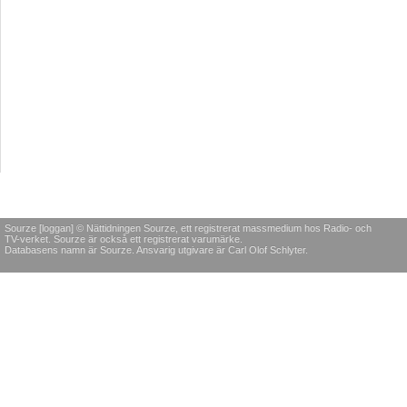
Sourze [loggan] © Nättidningen Sourze, ett registrerat massmedium hos Radio- och
TV-verket. Sourze är också ett registrerat varumärke.
Databasens namn är Sourze. Ansvarig utgivare är Carl Olof Schlyter.