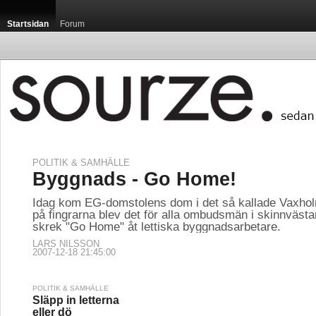
Startsidan
Forum
POLITIK & SAMHÄLLE
Byggnads - Go Home!
Idag kom EG-domstolens dom i det så kallade Vaxholm
på fingrarna blev det för alla ombudsmän i skinnväst
skrek "Go Home" åt lettiska byggnadsarbetare.
LARS NILSSON
2007-12-18 21:45:00
POLITIK & SAMHÄLLE
Släpp in letterna
eller dö