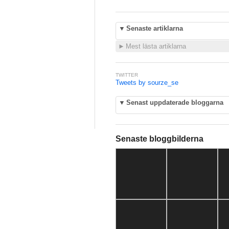
▼
Senaste artiklarna
►
Mest lästa artiklarna
TWITTER
Tweets by sourze_se
▼
Senast uppdaterade bloggarna
Senaste bloggbilderna