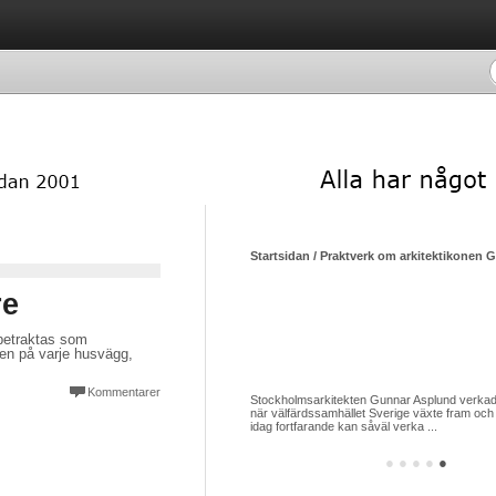
Startsidan / Praktverk om arkitektikonen 
re
 betraktas som
ken på varje husvägg,
Kommentarer
Stockholmsarkitekten Gunnar Asplund verkade
när välfärdssamhället Sverige växte fram och 
idag fortfarande kan såväl verka ...
●
●
●
●
●