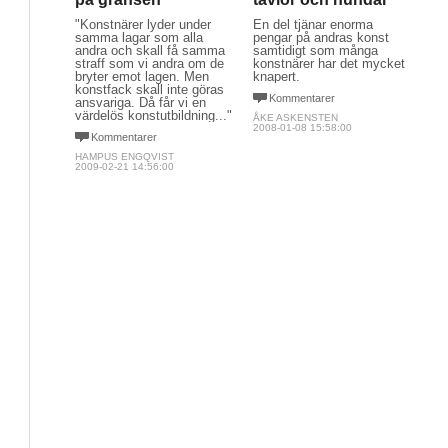
"Konstnärer lyder under
En del tjänar enorma
samma lagar som alla
pengar på andras konst
andra och skall få samma
samtidigt som många
straff som vi andra om de
konstnärer har det mycket
bryter emot lagen. Men
knapert.
konstfack skall inte göras
Kommentarer
ansvariga. Då får vi en
värdelös konstutbildning..."
ÅKE ASKENSTEN
2008-01-08 15:58:00
Kommentarer
HAMPUS ENGQVIST
2009-02-21 14:56:00