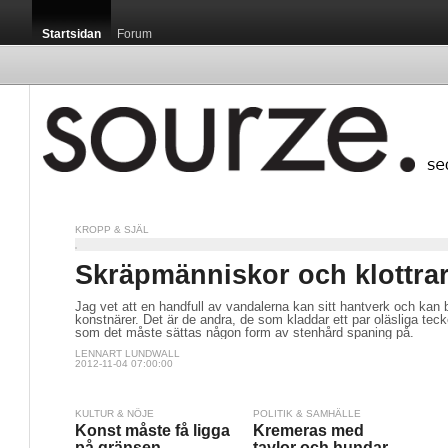
Startsidan
Forum
KROPP & SJÄL
Skräpmänniskor och klottra
Jag vet att en handfull av vandalerna kan sitt hantverk och kan
konstnärer. Det är de andra, de som kladdar ett par oläsliga tec
som det måste sättas någon form av stenhård spaning på.
LENNART LUNDWALL
2012-11-04 07:00:00
KULTUR & NÖJE
POLITIK & SAMHÄLLE
Konst måste få ligga
Kremeras med
på gränsen
tavlor och hundar