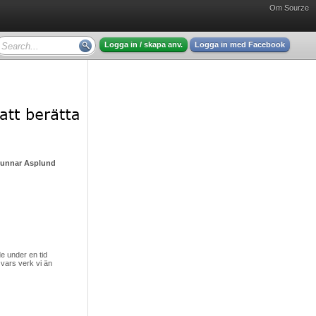
Om Sourze
Logga in / skapa anv.
Logga in med Facebook
Gunnar Asplund - mycket intressant läsning
 under en tid
vars verk vi än