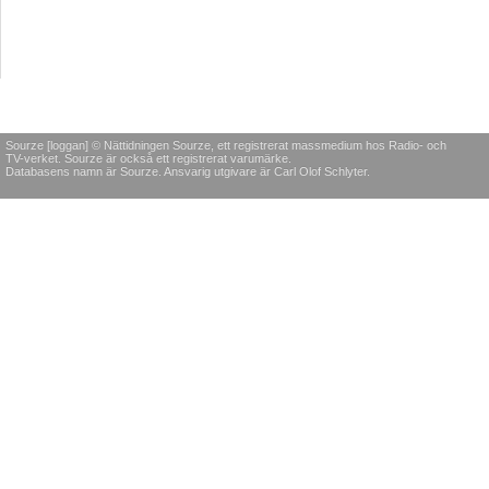
Sourze [loggan] © Nättidningen Sourze, ett registrerat massmedium hos Radio- och
TV-verket. Sourze är också ett registrerat varumärke.
Databasens namn är Sourze. Ansvarig utgivare är Carl Olof Schlyter.