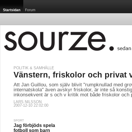
Startsidan
Forum
POLITIK & SAMHÄLLE
Vänstern, friskolor och privat 
Att Jan Guillou, som själv blivit "rumpknullad med gro
internatskola" även avskyr friskolor, är inte så konsti
inkonsekvent är s och v kritik mot både friskolor och 
LARS NILSSON
2007-12-10 22:02:00
SPORT
Jag förbjöds spela
fotboll som barn