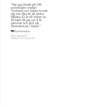
"När jag tittade på VM-
semifinalen mellan
Tyskland och Italien kunde
jag inte låta bli att tänka
tillbaka 52 år till mitten av
50-talet då jag var 8 år
gammal och gick på
internatskola i Irland."
Kommentarer
WILLIAM BUTT
2006-07-05 14:00:00