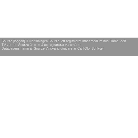
Sourze [loggan] © Nättidningen Sourze, ett registrerat massmedium hos Radio- och
TV-verket. Sourze är också ett registrerat varumärke.
Databasens namn är Sourze. Ansvarig utgivare är Carl Olof Schlyter.