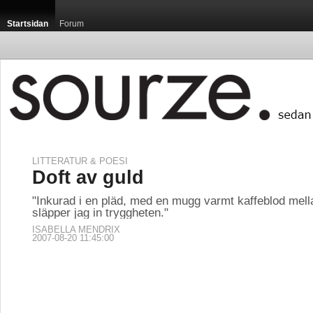
Startsidan
Forum
LITTERATUR & POESI
Doft av guld
"Inkurad i en pläd, med en mugg varmt kaffeblod mel
släpper jag in tryggheten."
ISABELLA MENDRIX
2007-08-20 11:45:00