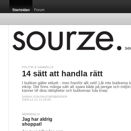
Startsidan
Forum
POLITIK & SAMHÄLLE
14 sätt att handla rätt
I butiken gäller etikett - men framför allt vett! Låt inte butikerna 
inköp. Det finns många sätt att spara både på pengar och miljön
känner till dina rättigheter och butikernas fula knep.
SARAH VON RAUCHENBERGER
2008-12-12 12:29:00
NÄRINGSLIV
Jag har aldrig
shoppat!