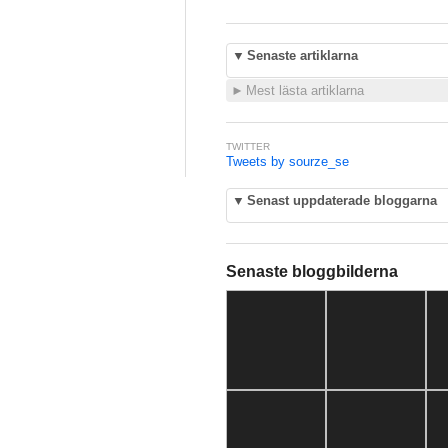
▼
Senaste artiklarna
►
Mest lästa artiklarna
TWITTER
Tweets by sourze_se
▼
Senast uppdaterade bloggarna
Senaste bloggbilderna