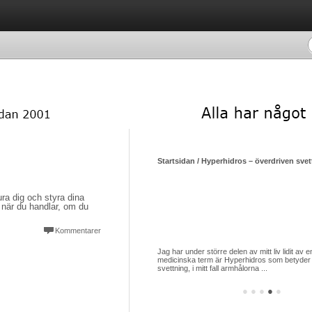
Startsidan / Hyperhidros – överdriven svett
lura dig och styra dina
 när du handlar, om du
Kommentarer
Jag har under större delen av mitt liv lidit a
medicinska term är Hyperhidros som betyder
svettning, i mitt fall armhålorna ...
●
●
●
●
●