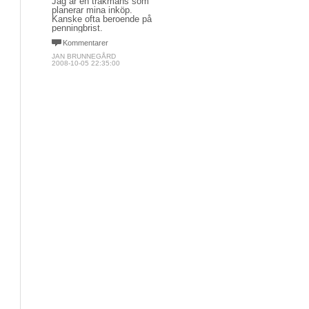
Jag är en tråkmåns som
planerar mina inköp.
Kanske ofta beroende på
penningbrist.
Kommentarer
JAN BRUNNEGÅRD
2008-10-05 22:35:00