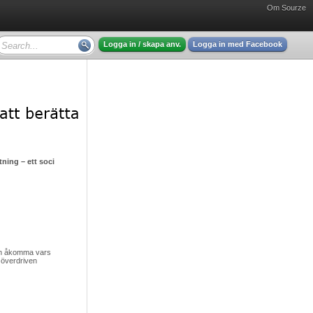
Om Sourze
Logga in / skapa anv.
Logga in med Facebook
ning – ett socialt gissel men hjälp finns att få
v en åkomma vars
 överdriven