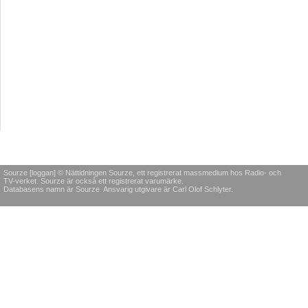
Sourze [loggan] © Nättidningen Sourze, ett registrerat massmedium hos Radio- och
TV-verket. Sourze är också ett registrerat varumärke.
Databasens namn är Sourze. Ansvarig utgivare är Carl Olof Schlyter.