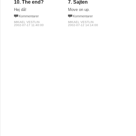
10. The end?
7. Sajten
Hej då!
Move on up.
Kommentarer
Kommentarer
MIKAEL VESTLIN
MIKAEL VESTLIN
2002-07-17 11:40:00
2002-07-12 14:14:00