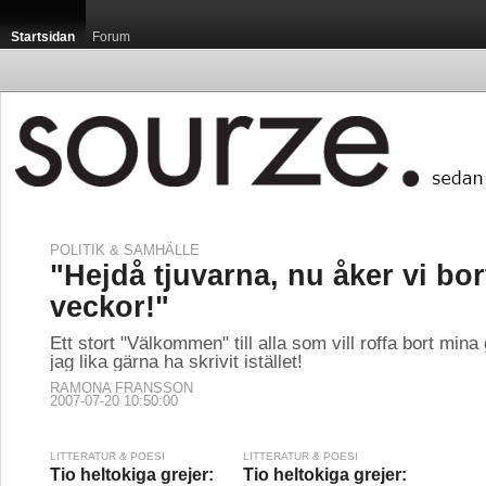
Startsidan
Forum
POLITIK & SAMHÄLLE
"Hejdå tjuvarna, nu åker vi bort
veckor!"
Ett stort "Välkommen" till alla som vill roffa bort mina
jag lika gärna ha skrivit istället!
RAMONA FRANSSON
2007-07-20 10:50:00
LITTERATUR & POESI
LITTERATUR & POESI
Tio heltokiga grejer:
Tio heltokiga grejer: