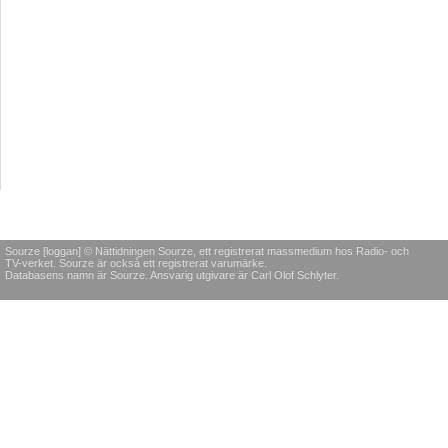
Sourze [loggan] © Nättidningen Sourze, ett registrerat massmedium hos Radio- och
TV-verket. Sourze är också ett registrerat varumärke.
Databasens namn är Sourze. Ansvarig utgivare är Carl Olof Schlyter.