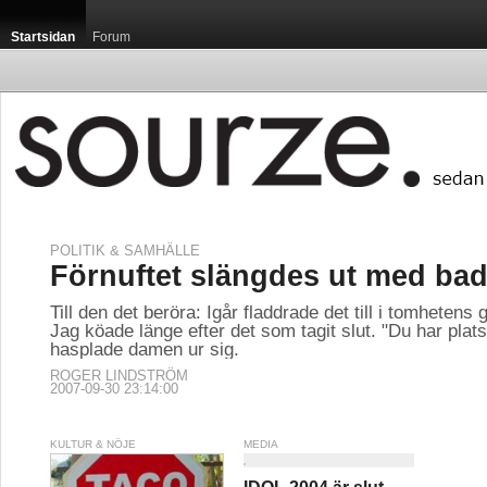
Startsidan
Forum
POLITIK & SAMHÄLLE
Förnuftet slängdes ut med bad
Till den det beröra: Igår fladdrade det till i tomhetens g
Jag köade länge efter det som tagit slut. "Du har plats
hasplade damen ur sig.
ROGER LINDSTRÖM
2007-09-30 23:14:00
KULTUR & NÖJE
MEDIA