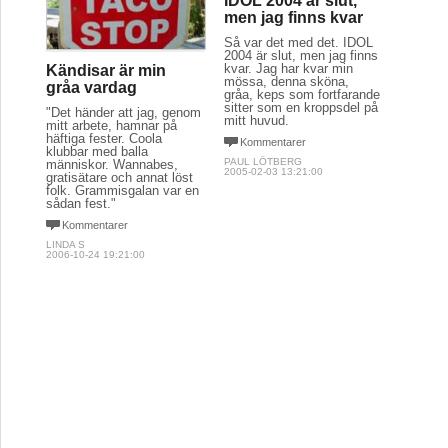
IDOL 2004 är slut,
men jag finns kvar
Så var det med det. IDOL
2004 är slut, men jag finns
kvar. Jag har kvar min
Kändisar är min
mössa, denna sköna,
gråa vardag
gråa, keps som fortfarande
sitter som en kroppsdel på
"Det händer att jag, genom
mitt huvud.
mitt arbete, hamnar på
häftiga fester. Coola
Kommentarer
klubbar med balla
PAUL LÖTBERG
människor. Wannabes,
2005-02-03 13:21:00
gratisätare och annat löst
folk. Grammisgalan var en
sådan fest."
Kommentarer
LINDA S
2006-10-24 19:21:00