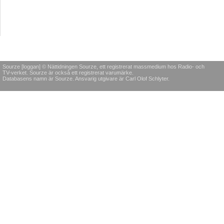
Sourze [loggan] © Nättidningen Sourze, ett registrerat massmedium hos Radio- och
TV-verket. Sourze är också ett registrerat varumärke.
Databasens namn är Sourze. Ansvarig utgivare är Carl Olof Schlyter.