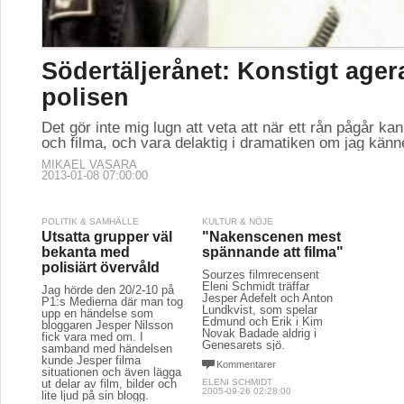
Södertäljerånet: Konstigt age
polisen
Det gör inte mig lugn att veta att när ett rån pågår kan
och filma, och vara delaktig i dramatiken om jag känne
MIKAEL VASARA
2013-01-08 07:00:00
POLITIK & SAMHÄLLE
KULTUR & NÖJE
Utsatta grupper väl
"Nakenscenen mest
bekanta med
spännande att filma"
polisiärt övervåld
Sourzes filmrecensent
Eleni Schmidt träffar
Jag hörde den 20/2-10 på
Jesper Adefelt och Anton
P1:s Medierna där man tog
Lundkvist, som spelar
upp en händelse som
Edmund och Erik i Kim
bloggaren Jesper Nilsson
Novak Badade aldrig i
fick vara med om. I
Genesarets sjö.
samband med händelsen
kunde Jesper filma
Kommentarer
situationen och även lägga
ut delar av film, bilder och
ELENI SCHMIDT
2005-09-26 02:28:00
lite ljud på sin blogg.