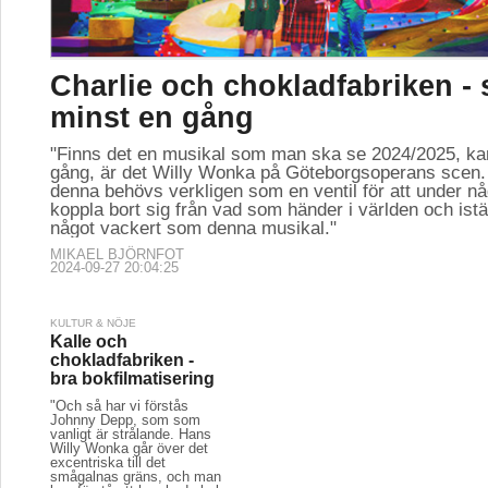
Charlie och chokladfabriken - 
minst en gång
"Finns det en musikal som man ska se 2024/2025, k
gång, är det Willy Wonka på Göteborgsoperans scen
denna behövs verkligen som en ventil för att under n
koppla bort sig från vad som händer i världen och istäl
något vackert som denna musikal."
MIKAEL BJÖRNFOT
2024-09-27 20:04:25
KULTUR & NÖJE
Kalle och
chokladfabriken -
bra bokfilmatisering
"Och så har vi förstås
Johnny Depp, som som
vanligt är strålande. Hans
Willy Wonka går över det
excentriska till det
smågalnas gräns, och man