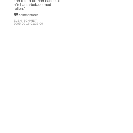
kan förstå att han hade kul
när han arbetade med
rollen."
Kommentarer
ELENI SCHMIDT
2005-09-16 01:36:00