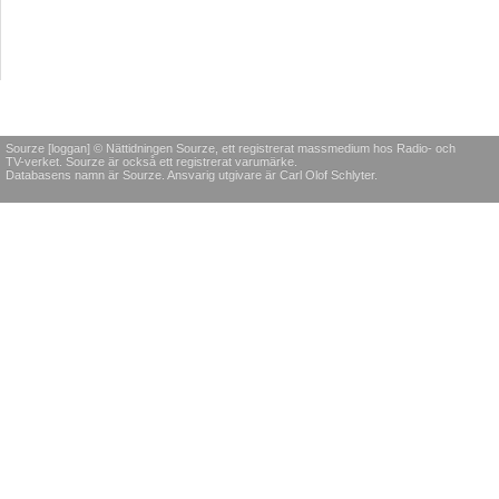
Sourze [loggan] © Nättidningen Sourze, ett registrerat massmedium hos Radio- och
TV-verket. Sourze är också ett registrerat varumärke.
Databasens namn är Sourze. Ansvarig utgivare är Carl Olof Schlyter.