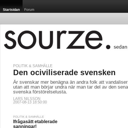
Startsidan
Forum
POLITIK & SAMHÄLLE
Den ociviliserade svensken
Är svenskar mer benägna än andra folk att vandaliser
utan att man börjar undra när man tar del av den se
svenska förstörelselusta.
LARS NILSSON
2007-08-13 18:50:00
POLITIK & SAMHÄLLE
Ifrågasätt etablerade
sanningar!