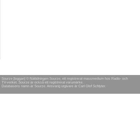
Sourze [loggan] © Nättidningen Sourze, ett registrerat massmedium hos Radio- och
TV-verket. Sourze är också ett registrerat varumärke.
Databasens namn är Sourze. Ansvarig utgivare är Carl Olof Schlyter.