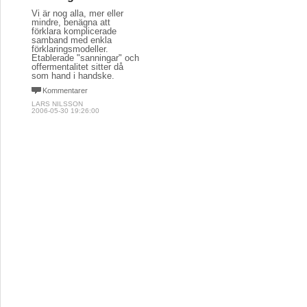
Vi är nog alla, mer eller
mindre, benägna att
förklara komplicerade
samband med enkla
förklaringsmodeller.
Etablerade "sanningar" och
offermentalitet sitter då
som hand i handske.
Kommentarer
LARS NILSSON
2006-05-30 19:26:00