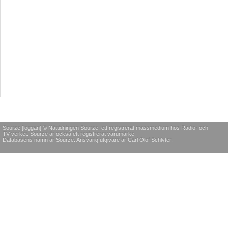
Sourze [loggan] © Nättidningen Sourze, ett registrerat massmedium hos Radio- och
TV-verket. Sourze är också ett registrerat varumärke.
Databasens namn är Sourze. Ansvarig utgivare är Carl Olof Schlyter.