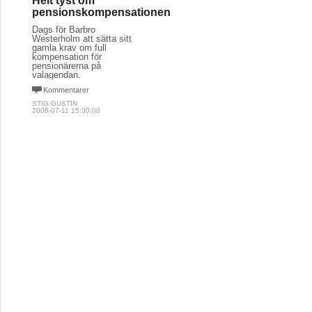
Helt tyst om
pensionskompensationen
Dags för Barbro
Westerholm att sätta sitt
gamla krav om full
kompensation för
pensionärerna på
valagendan.
Kommentarer
STIG GUSTIN
2006-07-11 15:30:00