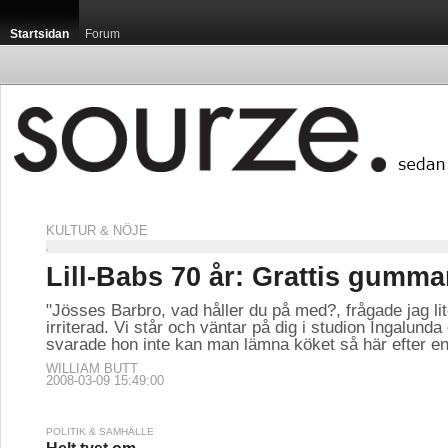
Startsidan
Forum
KULTUR & NÖJE
Lill-Babs 70 år: Grattis gumma
"Jösses Barbro, vad håller du på med?, frågade jag lit
irriterad. Vi står och väntar på dig i studion Ingalunda 
svarade hon inte kan man lämna köket så här efter en 
WILLIAM BUTT
2008-03-09 15:49:00
POLITIK & SAMHÄLLE