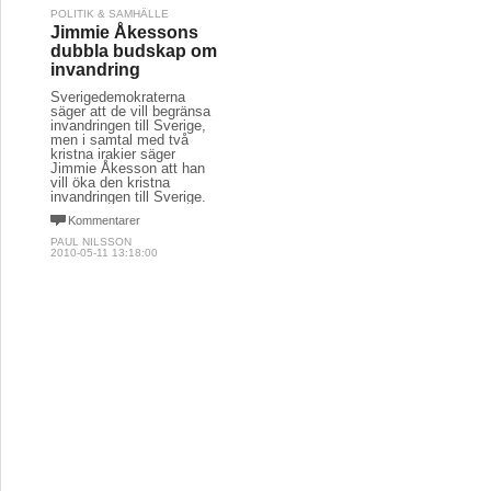
POLITIK & SAMHÄLLE
Jimmie Åkessons
dubbla budskap om
invandring
Sverigedemokraterna
säger att de vill begränsa
invandringen till Sverige,
men i samtal med två
kristna irakier säger
Jimmie Åkesson att han
vill öka den kristna
invandringen till Sverige.
Kommentarer
PAUL NILSSON
2010-05-11 13:18:00