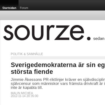
Startsidan
Forum
POLITIK & SAMHÄLLE
Sverigedemokraterna är sin e
största fiende
Jimmie Åkessons PR-riktlinjer kräver en självdiscipli
självcensur som människor vars främsta drivkraft är i
inte är kapabla till.
MALIN MICHEA
2012-11-14 20:35:00