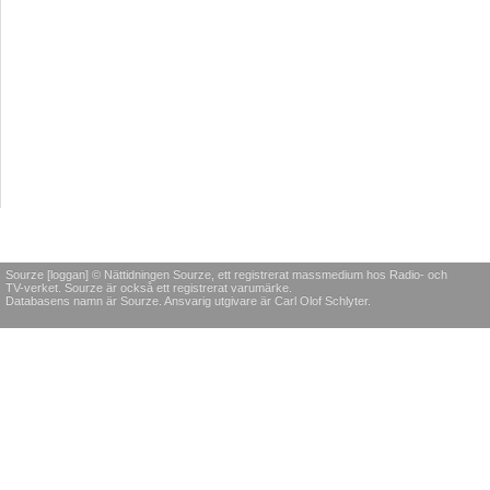
Sourze [loggan] © Nättidningen Sourze, ett registrerat massmedium hos Radio- och
TV-verket. Sourze är också ett registrerat varumärke.
Databasens namn är Sourze. Ansvarig utgivare är Carl Olof Schlyter.