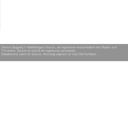
Sourze [loggan] © Nättidningen Sourze, ett registrerat massmedium hos Radio- och
TV-verket. Sourze är också ett registrerat varumärke.
Databasens namn är Sourze. Ansvarig utgivare är Carl Olof Schlyter.