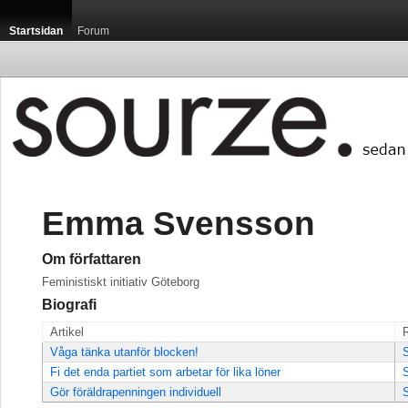
Startsidan
Forum
Emma Svensson
Om författaren
Feministiskt initiativ Göteborg
Biografi
Artikel
Våga tänka utanför blocken!
S
Fi det enda partiet som arbetar för lika löner
S
Gör föräldrapenningen individuell
S