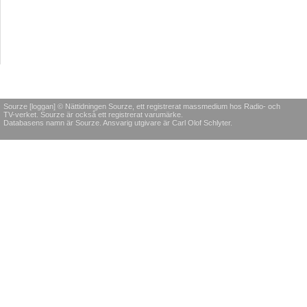
Sourze [loggan] © Nättidningen Sourze, ett registrerat massmedium hos Radio- och
TV-verket. Sourze är också ett registrerat varumärke.
Databasens namn är Sourze. Ansvarig utgivare är Carl Olof Schlyter.