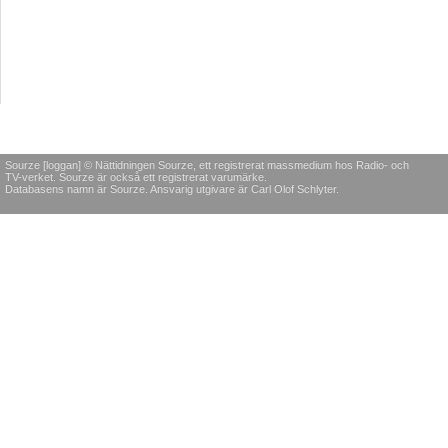
Sourze [loggan] © Nättidningen Sourze, ett registrerat massmedium hos Radio- och
TV-verket. Sourze är också ett registrerat varumärke.
Databasens namn är Sourze. Ansvarig utgivare är Carl Olof Schlyter.