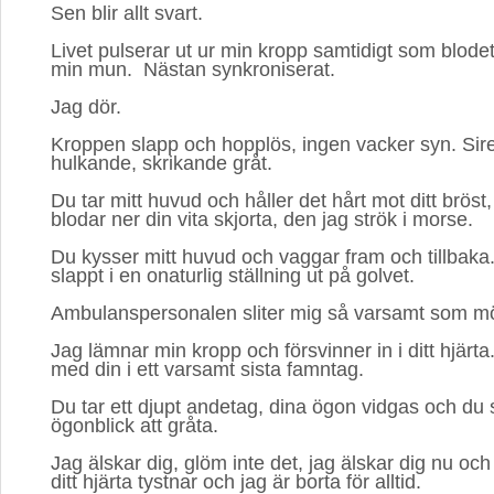
Sen blir allt svart.
Livet pulserar ut ur min kropp samtidigt som blodet 
min mun. Nästan synkroniserat.
Jag dör.
Kroppen slapp och hopplös, ingen vacker syn. Sirene
hulkande, skrikande gråt.
Du tar mitt huvud och håller det hårt mot ditt bröst,
blodar ner din vita skjorta, den jag strök i morse.
Du kysser mitt huvud och vaggar fram och tillbaka. 
slappt i en onaturlig ställning ut på golvet.
Ambulanspersonalen sliter mig så varsamt som möj
Jag lämnar min kropp och försvinner in i ditt hjärta.
med din i ett varsamt sista famntag.
Du tar ett djupt andetag, dina ögon vidgas och du slu
ögonblick att gråta.
Jag älskar dig, glöm inte det, jag älskar dig nu och fö
ditt hjärta tystnar och jag är borta för alltid.