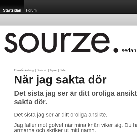
Startsidan
Forum
Föreslå ändring
| 
Skriv ut
| 
Tipsa
| 
Dela
När jag sakta dör
Det sista jag ser är ditt oroliga ansik
sakta dör.
Det sista jag ser är ditt oroliga ansikte.
Jag faller mot golvet när mina knän viker sig. Du h
armarna och skriker ut mitt namn.