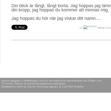
Din blick är långt, långt borta. Jag hoppas jag lämn
din kropp, jag hoppas du kommer att minnas mig.
Jag hoppas du hör när jag viskar ditt namn..... 
AV
IRÉNE SC
Sourze [loggan] © Nättidningen Sourze, ett registrerat massmedium hos Radio- och
TV-verket. Sourze är också ett registrerat varumärke.
Databasens namn är Sourze. Ansvarig utgivare är Carl Olof Schlyter.