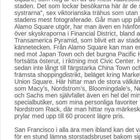
staden. Det som lockar besökarna här är de 
systrarna”, sex viktorianska trähus som utan
stadens mest fotograferade. Går man upp på
Alamo Square utgör, har man även en hänför
över skyskraporna i Financial District, bland 
Transamerica Pyramid, som blivit ett av sta
kännetecken. Från Alamo Square kan man en
ned mot Japan Town och det burgna Pacific H
fortsätta österut, i riktning mot Civic Center. 
sedan inte långt till färgstarka China Town o
främsta shoppingdistrikt, beläget kring Marke
Union Square. Här hittar man de stora välk
som Macy’s, Nordstrom’s, Bloomingdale’s, 
och Sachs men självfallet även en hel del mi
specialbutiker, som mina personliga favorite
Nordstrom Rack, där man hittar nya märkesk
prylar med upp till 60 procent lägre pris.
San Francisco i alla ära men ibland kan det var
för en stund lämna storstadsbruset bakom sig.