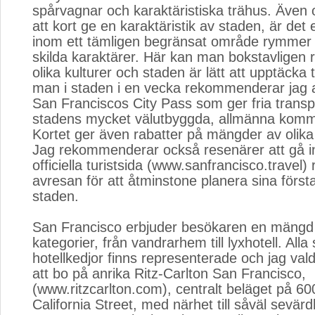
spårvagnar och karaktäristiska trähus. Även o
att kort ge en karaktäristik av staden, är det
inom ett tämligen begränsat område rymmer 
skilda karaktärer. Här kan man bokstavligen 
olika kulturer och staden är lätt att upptäcka t
man i staden i en vecka rekommenderar jag 
San Franciscos City Pass som ger fria transp
stadens mycket välutbyggda, allmänna komm
Kortet ger även rabatter på mängder av olika
Jag rekommenderar också resenärer att gå i
officiella turistsida (www.sanfrancisco.travel)
avresan för att åtminstone planera sina först
staden.
San Francisco erbjuder besökaren en mängd ho
kategorier, från vandrarhem till lyxhotell. Alla 
hotellkedjor finns representerade och jag va
att bo på anrika Ritz-Carlton San Francisco,
(www.ritzcarlton.com), centralt beläget på 60
California Street, med närhet till såväl sevär