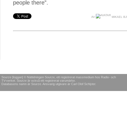
people there”.
AV
MIKAEL B
Sourze [loggan] © Nättidningen Sourze, ett registrerat massmedium hos Radio- och
TV-verket. Sourze är också ett registrerat varumärke.
Databasens namn är Sourze. Ansvarig utgivare är Carl Olof Schlyter.