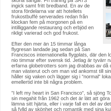
sköna sängar. Fri träning på SATS
ingick samt fritt bredband. En av de
Radi
stora fördelarna var att hotellets
frukostbuffé serverades redan från
klockan fem på morgonen på en
intilliggande restaurang och erbjöd en
rikligt varierad och god frukost.
Fish
Efter den mer än 15 timmar långa 
flygresan landade jag sedan på San
Franciscos internationella flygplats, där den l
nio timmar efter svensk tid. Jetlag är tyvärr
erfarna globetrotters som jag drabbas av då
man västerut och om man vid ankomst till sin
håller sig vaken och lägger sig i ”normal” lokal
emellertid inte bli några problem.
”I left my heart in San Francisco”, så sjöng To
sin megahit från 1962 och det är lätt att göra 
lämna sitt hjärta, eller i varje fall en del av de
så fylld av skönhet och romantik med sina kul