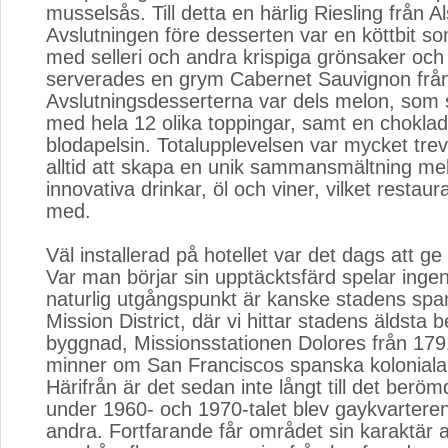
musselsås. Till detta en härlig Riesling från A
Avslutningen före desserten var en köttbit s
med selleri och andra krispiga grönsaker och t
serverades en grym Cabernet Sauvignon från
Avslutningsdesserterna var dels melon, som
med hela 12 olika toppingar, samt en chokl
blodapelsin. Totalupplevelsen var mycket trev
alltid att skapa en unik sammansmältning me
innovativa drinkar, öl och viner, vilket restau
med.
Väl installerad på hotellet var det dags att ge s
Var man börjar sin upptäcktsfärd spelar ingen
naturlig utgångspunkt är kanske stadens sp
Mission District, där vi hittar stadens äldsta 
byggnad, Missionsstationen Dolores från 17
minner om San Franciscos spanska koloniala 
Härifrån är det sedan inte långt till det ber
under 1960- och 1970-talet blev gaykvartere
andra. Fortfarande får området sin karaktär a