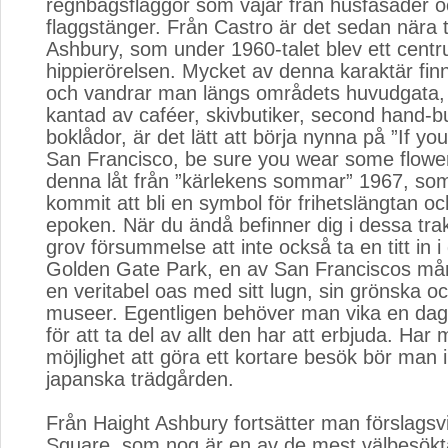
regnbågsflaggor som vajar från husfasader 
flaggstänger. Från Castro är det sedan nära ti
Ashbury, som under 1960-talet blev ett centr
hippierörelsen. Mycket av denna karaktär fin
och vandrar man längs områdets huvudgata, 
kantad av caféer, skivbutiker, second hand-b
boklådor, är det lätt att börja nynna på ”If you
San Francisco, be sure you wear some flowers
denna låt från ”kärlekens sommar” 1967, so
kommit att bli en symbol för frihetslängtan o
epoken. När du ändå befinner dig i dessa tra
grov försummelse att inte också ta en titt in i
Golden Gate Park, en av San Franciscos må
en veritabel oas med sitt lugn, sin grönska oc
museer. Egentligen behöver man vika en dag
för att ta del av allt den har att erbjuda. Har
möjlighet att göra ett kortare besök bör man 
japanska trädgården.
Från Haight Ashbury fortsätter man förslagsvis
Square, som nog är en av de mest välbesökta