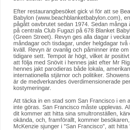
Efter restaurangbesöket gick vi för att se Bea
Babylon (www.beachblanketbabylon.com), e
pågått oavbrutet sedan 1974. Sedan många år 
på centrala Club Fugazi på 678 Blanket Baby
(Green Street). Revyn ges alla dagar i vecka
måndagar och tisdagar, under helgdagar två
kväll. Revyn är ovanlig och påminner inte o
tidigare sett. Tempot är högt, vilket är positivt
att följa med Snövit i hennes jakt efter Mr Rig
hennes jakt parodieras både lokala, amerika
internationella stjärnor och politiker. Showe
är de medverkandes överdimensionerade pe
kostymeringar.
Att täcka in en stad som San Francisco i en art
inte göras. San Francisco måste upplevas. A
dit kommer att hitta sina smultronställen, kä
okända, och, framförallt, kommer besökaren
McKenzie sjunger i ”San Francisco”, att hitta