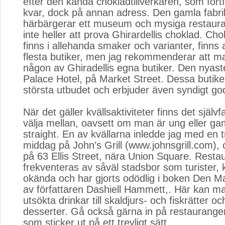
efter den kända chokladtillverkaren, som fort
kvar, dock på annan adress. Den gamla fab
härbärgerar ett museum och mysiga restaur
inte heller att prova Ghirardellis choklad. C
finns i allehanda smaker och varianter, finns 
flesta butiker, men jag rekommenderar att m
någon av Ghiradellis egna butiker. Den nyast
Palace Hotel, på Market Street. Dessa butike
största utbudet och erbjuder även syndigt go
När det gäller kvällsaktiviteter finns det självfa
välja mellan, oavsett om man är ung eller ga
straight. En av kvällarna inledde jag med en t
middag på John’s Grill (www.johnsgrill.com), 
på 63 Ellis Street, nära Union Square. Rest
frekventeras av såväl stadsbor som turister
okända och har gjorts odödlig i boken Den Ma
av författaren Dashiell Hammett,. Här kan man
utsökta drinkar till skaldjurs- och fiskrätter o
desserter. Gå också gärna in på restaurang
som sticker ut på ett trevligt sätt.