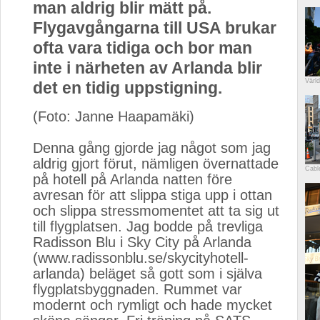
man aldrig blir mätt på.
Flygavgångarna till USA brukar
ofta vara tidiga och bor man
inte i närheten av Arlanda blir
Värl
det en tidig uppstigning.
(Foto: Janne Haapamäki)
Denna gång gjorde jag något som jag 
aldrig gjort förut, nämligen övernattade
Cabl
på hotell på Arlanda natten före
avresan för att slippa stiga upp i ottan
och slippa stressmomentet att ta sig ut
till flygplatsen. Jag bodde på trevliga
Radisson Blu i Sky City på Arlanda
(www.radissonblu.se/skycityhotell-
arlanda) beläget så gott som i själva
flygplatsbyggnaden. Rummet var
modernt och rymligt och hade mycket