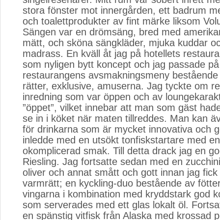
stora fönster mot innergården, ett badrum 
och toalettprodukter av fint märke liksom Volu
Sängen var en drömsäng, bred med amerika
mätt, och sköna sängkläder, mjuka kuddar o
madrass. En kväll åt jag på hotellets restaura
som nyligen bytt koncept och jag passade på
restaurangens avsmakningsmeny bestående a
rätter, exklusive, amuserna. Jag tyckte om 
inredning som var öppen och av loungekarakt
”öppet”, vilket innebar att man som gäst hade
se in i köket när maten tillreddes. Man kan ä
för drinkarna som är mycket innovativa och 
inledde med en utsökt tonfiskstartare med en
okomplicerad smak. Till detta drack jag en go
Riesling. Jag fortsatte sedan med en zucchi
oliver och annat smått och gott innan jag fick
varmrätt; en kyckling-duo bestående av fötte
vingarna i kombination med kryddstark god k
som serverades med ett glas lokalt öl. Forts
en spänstig vitfisk från Alaska med krossad p