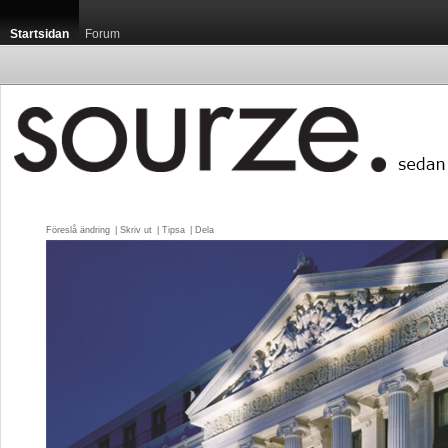
Startsidan
Forum
Föreslå ändring
| 
Skriv ut
| 
Tipsa
| 
Dela