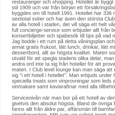
restauranger och shopping. Hotellet är byggt 
stil 1909 och var från början ett försäkringsb
byggdes om till hotell 1991. Hotellet har 336 
sextiotal sviter och har även den största Club
av alla hotell i staden, det vill säga ett helt 
full concierge-service som erbjuder allt från 
konsertbiljetter och spabesök till tips på vad
Jag bodde i ett rum på detta våningsplan och
annat gratis frukost, lätt lunch, drinkar, lätt 
dessertbord, allt av högsta kvalitet. Maten s
utvald för att spegla stadens olika delar, m
andra ord inte ta sig från hotellet för att prov
maten. I Club level lounge kan man säga att
sig ”i ett hotell i hotellet”. Man erbjuds unde
speciella treats som vinprovningar som leds a
vinmakare samt kaviaraftnar med alla tillbehö
Servicenivån när man bor på ett hotell av denn
givetvis den absolut högsta. Bland de övriga 
fanns allt från äldre par, affärsmän till barnfa
singelresenärer. Mitt rum var sobert inrett me