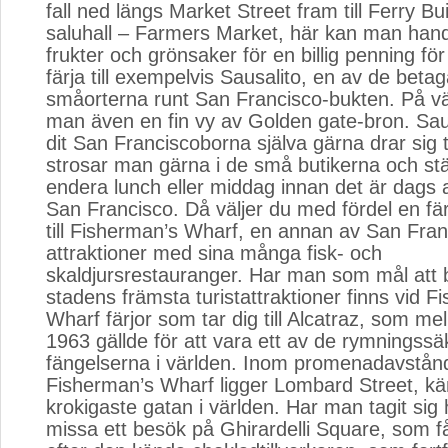
fall ned längs Market Street fram till Ferry Bu
saluhall – Farmers Market, här kan man handl
frukter och grönsaker för en billig penning fö
färja till exempelvis Sausalito, en av de beta
småorterna runt San Francisco-bukten. På vä
man även en fin vy av Golden gate-bron. Saus
dit San Franciscoborna själva gärna drar sig t
strosar man gärna i de små butikerna och st
endera lunch eller middag innan det är dags at
San Francisco. Då väljer du med fördel en fär
till Fisherman’s Wharf, en annan av San Fran
attraktioner med sina många fisk- och
skaldjursrestauranger. Har man som mål att
stadens främsta turistattraktioner finns vid F
Wharf färjor som tar dig till Alcatraz, som me
1963 gällde för att vara ett av de rymningssä
fängelserna i världen. Inom promenadavstån
Fisherman’s Wharf ligger Lombard Street, k
krokigaste gatan i världen. Har man tagit sig 
missa ett besök på Ghirardelli Square, som få