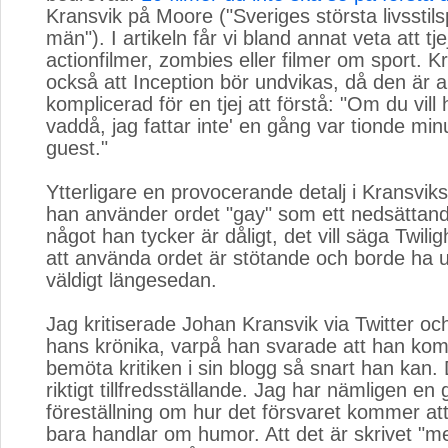
Kransvik på Moore ("Sveriges största livsstils
män"). I artikeln får vi bland annat veta att tjej
actionfilmer, zombies eller filmer om sport. 
också att Inception bör undvikas, då den är al
komplicerad för en tjej att förstå:
"Om du vill 
vaddå, jag fattar inte' en gång var tionde mi
guest."
Ytterligare en provocerande detalj i Kransviks a
han använder ordet "gay" som ett nedsättan
något han tycker är dåligt, det vill säga Twilig
att använda ordet är stötande och borde ha u
väldigt längesedan.
Jag kritiserade Johan Kransvik via Twitter och
hans krönika, varpå han svarade att han kom
bemöta kritiken i sin blogg så snart han kan.
riktigt tillfredsställande. Jag har nämligen en
föreställning om hur det försvaret kommer att 
bara handlar om humor. Att det är skrivet "me