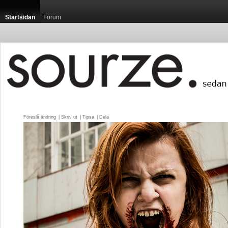
Startsidan
Forum
Föreslå ändring
| 
Skriv ut
| 
Tipsa
| 
Dela