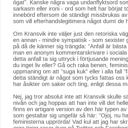
ögat". Kanske några vaga undanflyktsord som
sarkasm eller ironi - ord som helt har börjat
innebörd eftersom de ständigt missbrukas a
som vill efterhandslegitimera något dumt de ha
Om Kransvik inte väljer just den retoriska väge
en annan - mindre sympatisk - som sexister g
på då de känner sig trängda: "Anfall är bästa 
man en anonym kommentarskrivare i sociala
detta anfall ta sig uttryck i förtjusande meni
du inget liv eller? Gå och raka benen, feminist
uppmaning om att "suga kuk" eller i alla fall "f
detta ständigt är något som tycks fattas oss
har åsikter om saker och ting, enligt dessa m
Nej, jag tror absolut inte att Kransvik skulle sä
nivån och jag hoppas att han inte vill det hell
finns en artigare version av den här typen av
som gestaltar sig ungefär så här: "Ojoj, nu har
feministerna upprörda! Vad kul att jag har sk