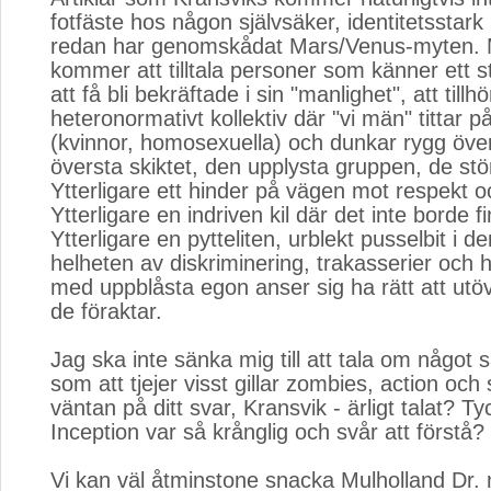
fotfäste hos någon självsäker, identitetssta
redan har genomskådat Mars/Venus-myten.
kommer att tilltala personer som känner ett s
att få bli bekräftade i sin "manlighet", att tillhö
heteronormativt kollektiv där "vi män" tittar 
(kvinnor, homosexuella) och dunkar rygg över a
översta skiktet, den upplysta gruppen, de stö
Ytterligare ett hinder på vägen mot respekt o
Ytterligare en indriven kil där det inte borde 
Ytterligare en pytteliten, urblekt pusselbit i d
helheten av diskriminering, trakasserier och
med uppblåsta egon anser sig ha rätt att ut
de föraktar.
Jag ska inte sänka mig till att tala om något så
som att tjejer visst gillar zombies, action och 
väntan på ditt svar, Kransvik - ärligt talat? Ty
Inception var så krånglig och svår att förstå?
Vi kan väl 
åtminstone
snacka Mulholland Dr. 