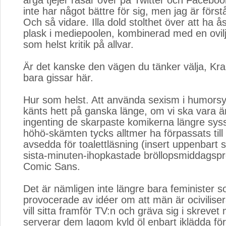
arga tjejer rasar över på Twitter och Faceboo
inte har något bättre för sig, men jag är förs
Och så vidare. Illa dold stolthet över att ha 
plask i mediepoolen, kombinerad med en ovilj
som helst kritik på allvar.
Är det kanske den vägen du tänker välja, Kra
bara gissar här.
Hur som helst. Att använda sexism i humorsyft
känts hett på ganska länge, om vi ska vara är
ingenting de skarpaste komikerna längre sys
höhö-skämten tycks alltmer ha förpassats till
avsedda för toalettläsning (insert uppenbart 
sista-minuten-ihopkastade bröllopsmiddagspr
Comic Sans.
Det är nämligen inte längre bara feminister so
provocerade av idéer om att män är ocivilise
vill sitta framför TV:n och gräva sig i skreve
serverar dem lagom kyld öl enbart iklädda fö