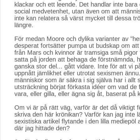
klackar och ett leende. Det handlar inte bara 
social medvetenhet, utan även om att människ
inte kan relatera så värst mycket till dessa tr
längre.
För medan Moore och dylika varianter av "her
desperat fortsätter pumpa ut budskap om at
från Mars och kvinnor är tramsiga små pigor
satta på jorden att behaga de förstnämnda, ha
ganska stor del... gått vidare. Inte för att vi 
uppnått jämlikhet eller utrotat sexismen änn
människor som är säkra i sig själva har i allt 
utsträckning börjat förkasta idéer om vad de f
vara, eller gilla, eller ägna sig åt, baserat på 
Om vi är på rätt väg, varför är det då viktigt fö
skriva den här krönikan? Varför kan jag inte
sexistiska artikel flytande i den lilla mediepö
där jag hittade den?