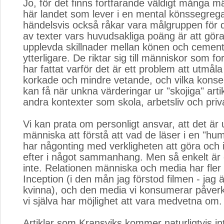
Jo, för det finns fortfarande väldigt många mä
här landet som lever i en mental könssegreg
händelsvis också råkar vara målgruppen för 
av texter vars huvudsakliga poäng är att göra 
upplevda skillnader mellan könen och cemen
ytterligare. De riktar sig till människor som fo
har fattat varför det är ett problem att utmål
korkade och mindre vetande, och vilka kons
kan få när unkna värderingar ur "skojiga" artik
andra kontexter som skola, arbetsliv och priva
Vi kan prata om personligt ansvar, att det är up
människa att förstå att vad de läser i en "humo
har någonting med verkligheten att göra och 
efter i något sammanhang. Men så enkelt är 
inte. Relationen människa och media har fler
Inception (i den mån jag förstod filmen - jag är 
kvinna), och den media vi konsumerar påver
vi själva har möjlighet att vara medvetna om.
Artiklar som Kransviks kommer naturligtvis inte