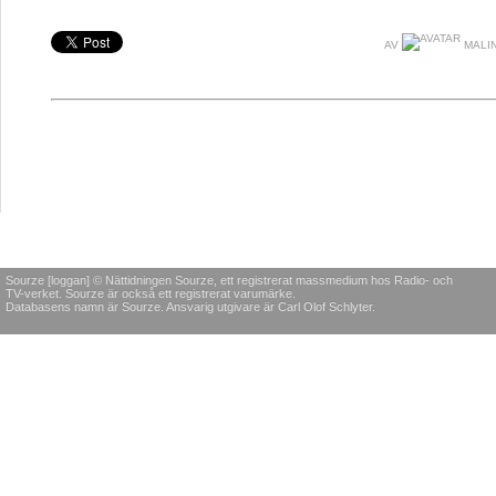
AV
MALIN
Sourze [loggan] © Nättidningen Sourze, ett registrerat massmedium hos Radio- och
TV-verket. Sourze är också ett registrerat varumärke.
Databasens namn är Sourze. Ansvarig utgivare är Carl Olof Schlyter.