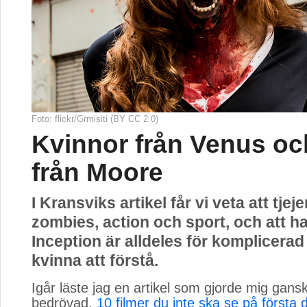
Foto: flickr/Grmisiti (BY CC 2.0)
Kvinnor från Venus o
från Moore
I Kransviks artikel får vi veta att tjejer
zombies, action och sport, och att h
Inception är alldeles för komplicerad
kvinna att förstå.
Igår läste jag en artikel som gjorde mig gans
bedrövad.
10 filmer du inte ska se på första 