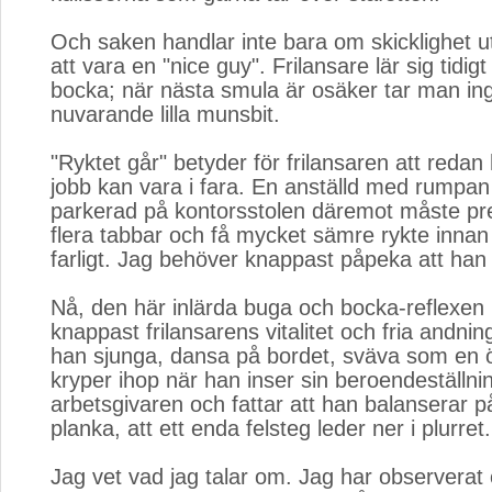
Och saken handlar inte bara om skicklighet 
att vara en "nice guy". Frilansare lär sig tidig
bocka; när nästa smula är osäker tar man in
nuvarande lilla munsbit.
"Ryktet går" betyder för frilansaren att redan
jobb kan vara i fara. En anställd med rumpan
parkerad på kontorsstolen däremot måste pre
flera tabbar och få mycket sämre rykte innan
farligt. Jag behöver knappast påpeka att han 
Nå, den här inlärda buga och bocka-reflexen
knappast frilansarens vitalitet och fria andning.
han sjunga, dansa på bordet, sväva som en 
kryper ihop när han inser sin beroendeställning
arbetsgivaren och fattar att han balanserar 
planka, att ett enda felsteg leder ner i plurret.
Jag vet vad jag talar om. Jag har observerat