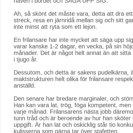
näven i bordet och SÄGA UPP SIG.
Ah, så skönt det måste vara, detta att dra ett 
streck, resa en järnridå mellan sig och sitt g
inte minst att ryta som ett lejon.
En frilansare har inte mycket att säga upp si
varar kanske 1-2 dagar, en vecka, på sin höjd
månader. Det är något helt annat än att sitt
i tjugo år.
Dessutom, och detta är sakens pudelkärna, 
maktstrukturen helt olika för frilansare respek
anställd.
Den senare har bredare marginaler, och störr
Han kan vara lat, trög, föga kompetent, men l
varje månad. Frilansarens nästa jobb därem
tunn tråd och är beroende av hur han sköter
uppgift. Är han lat och oskicklig står tio konku
kulisserna som gärna tar över stafetten.