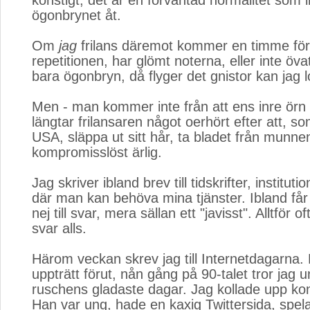
konstigt, det är en förväntad normalitet som 
ögonbrynet åt.
Om
jag
frilans däremot kommer en timme för se
repetitionen, har glömt noterna, eller inte övat
bara ögonbryn, då flyger det gnistor kan jag l
Men - man kommer inte från att ens inre örn vi
längtar frilansaren något oerhört efter att, s
USA, släppa ut sitt hår, ta bladet från munne
kompromisslöst ärlig.
Jag skriver ibland brev till tidskrifter, instituti
där man kan behöva mina tjänster. Ibland får j
nej till svar, mera sällan ett "javisst". Alltför of
svar alls.
Härom veckan skrev jag till Internetdagarna. 
uppträtt förut, nån gång på 90-talet tror jag u
ruschens gladaste dagar. Jag kollade upp ko
Han var ung, hade en kaxig Twittersida, spela