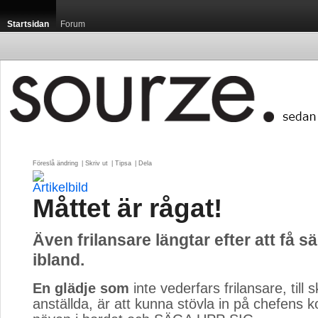
Startsidan
Forum
Föreslå ändring
| 
Skriv ut
| 
Tipsa
| 
Dela
Måttet är rågat!
Även frilansare längtar efter att få s
ibland.
En glädje som
inte vederfars frilansare, till sk
anställda, är att kunna stövla in på chefens k