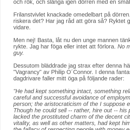
och rök, och slänga igen dörren med en smäl
Frilanstvivlet knackade omedelbart på dörren
riskera det? Har jag råd att göra så? Ryktet 
vidare.
Men nej! Basta, låt nu den unge mannen tän
rykte. Jag har föga eller intet att förlora.
No m
guy.
Dessutom bläddrade jag strax efter denna hä
"Vagrancy" av Philip O´Connor. I denna fant
dagdrivare faller mitt öga på följande rader:
"He had kept something intact, something rel
careful and successful avoidance of employ
person; the aristocraticism of the I suppose e
Though he could sell -- rather, hire out -- his 
lacked the prostituted charm of the decent ci
vitality, as well as other matters, had kept h
the fallacy of respecting people with money 