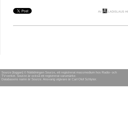
AV
LADISLAUS H
Sourze [loggan] © Nättidningen Sourze, ett registrerat massmedium hos Radio- och
TV-verket. Sourze är också ett registrerat varumärke.
Databasens namn är Sourze. Ansvarig utgivare är Carl Olof Schlyter.