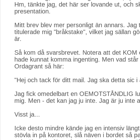
Hm, tänkte jag, det här ser lovande ut, och s
presentation.
Mitt brev blev mer personligt än annars. Jag 
titulerade mig "bråkstake", vilket jag sällan g
är.
Så kom då svarsbrevet. Notera att det KOM e
hade kunnat komma ingenting. Men vad står d
Ordagrant så här:
"Hej och tack för ditt mail. Jag ska detta sic i
Jag fick omedelbart en OEMOTSTÅNDLIG lus
mig. Men - det kan jag ju inte. Jag är ju inte a
Visst ja...
Icke desto mindre kände jag en intensiv längt
stövla in på kontoret, slå näven i bordet så 