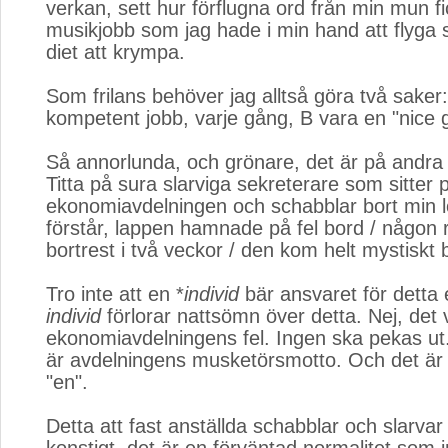
verkan, sett hur förflugna ord från min mun fic
musikjobb som jag hade i min hand att flyga 
diet att krympa.
Som frilans behöver jag alltså göra två saker
kompetent jobb, varje gång, B vara en "nice 
Så annorlunda, och grönare, det är på andra 
Titta på sura slarviga sekreterare som sitter 
ekonomiavdelningen och schabblar bort min l
förstår, lappen hamnade på fel bord / någon
bortrest i två veckor / den kom helt mystiskt b
Tro inte att en *
individ
bär ansvaret för detta el
individ
förlorar nattsömn över detta. Nej, det v
ekonomiavdelningens fel. Ingen ska pekas ut. 
är avdelningens musketörsmotto. Och det är 
"en".
Detta att fast anställda schabblar och slarvar 