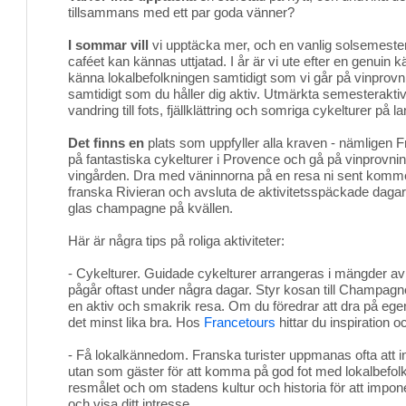
tillsammans med ett par goda vänner?
I sommar vill
vi upptäcka mer, och en vanlig solsemester 
caféet kan kännas uttjatad. I år är vi ute efter en genuin kä
känna lokalbefolkningen samtidigt som vi går på vinprovn
samtidigt som du håller dig aktiv. Utmärkta semesteraktiv
vandring till fots, fjällklättring och somriga cykelturer på 
Det finns en
plats som uppfyller alla kraven - nämligen F
på fantastiska cykelturer i Provence och gå på vinprovni
vingården. Dra med väninnorna på en resa ni sent kommer
franska Rivieran och avsluta de aktivitetsspäckade dagarn
glas champagne på kvällen.
Här är några tips på roliga aktiviteter:
- Cykelturer. Guidade cykelturer arrangeras i mängder av
pågår oftast under några dagar. Styr kosan till Champagne
en aktiv och smakrik resa. Om du föredrar att dra på ege
det minst lika bra. Hos
Francetours
hittar du inspiration o
- Få lokalkännedom. Franska turister uppmanas ofta att int
utan som gäster för att komma på god fot med lokalbefol
resmålet och om stadens kultur och historia för att impon
och visa ditt intresse.