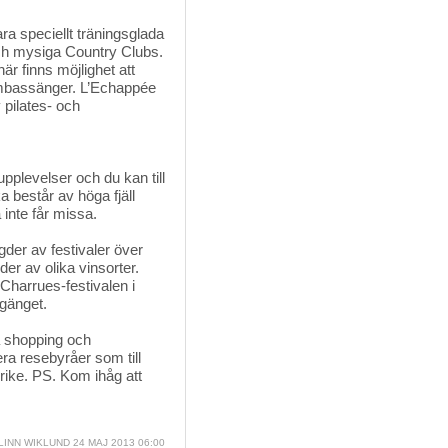
a speciellt träningsglada 
 och mysiga Country Clubs.
r finns möjlighet att
simbassänger. L’Echappée
 pilates- och
plevelser och du kan till 
 består av höga fjäll
inte får missa.
der av festivaler över 
gder av olika vinsorter.
 Charrues-festivalen i
jgänget.
 shopping och 
era resebyråer som till
rike. PS. Kom ihåg att 
LINN WIKLUND 24 MAJ 2013 06:00