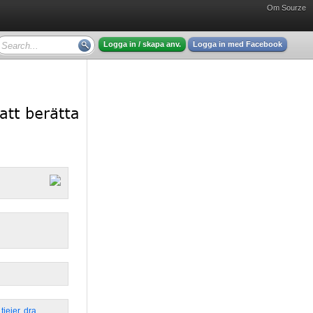
Om Sourze
Logga in / skapa anv.
Logga in med Facebook
,
tjejer
,
dra
,