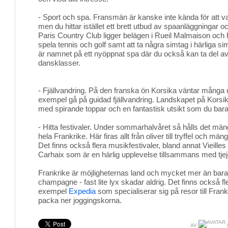
- Sport och spa. Fransmän är kanske inte kända för att var
men du hittar istället ett brett utbud av spaanläggningar
Paris Country Club ligger belägen i Rueil Malmaison och hä
spela tennis och golf samt att ta några simtag i härliga 
är namnet på ett nyöppnat spa där du också kan ta del av
dansklasser.
- Fjällvandring. På den franska ön Korsika väntar många up
exempel gå på guidad fjällvandring. Landskapet på Korsika
med spirande toppar och en fantastisk utsikt som du bara 
- Hitta festivaler. Under sommarhalvåret så hålls det mäng
hela Frankrike. Här firas allt från oliver till tryffel och män
Det finns också flera musikfestivaler, bland annat Vieilles
Carhaix som är en härlig upplevelse tillsammans med tje
Frankrike är möjligheternas land och mycket mer än bara
champagne - fast lite lyx skadar aldrig. Det finns också fl
exempel
Expedia
som specialiserar sig på resor till Frank
packa ner joggingskorna.
AV