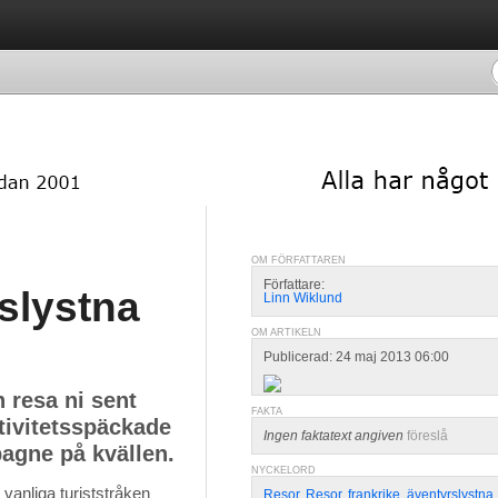
OM FÖRFATTAREN
Författare:
rslystna
Linn Wiklund
OM ARTIKELN
Publicerad: 24 maj 2013 06:00
 resa ni sent
FAKTA
tivitetsspäckade
Ingen faktatext angiven
föreslå
agne på kvällen.
NYCKELORD
vanliga turiststråken 
Resor
,
Resor
,
frankrike
,
äventyrslystna