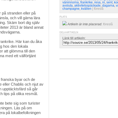
väninnorna
,
frankrike
,
resa
,
ni
,
sent
,
ko
avsluta
,
aktivitetsspäckade
,
dagarna
,
v
champagne
,
kvällen
| 
föreslå
på stranden eller på 
nsla, och vill gärna lära
PLATS
ing. Skäm bort dig själv
Artikeln är inte placerad.
föreslå
iteter 2013 är bland annat
landsvägarna.
DELA ARTIKELN
Länk till artikeln:
rankrike. Här kan du åka 
ng hos den lokala
 att glömma till den
a med ett välförtjänt
 franska byar och de 
 eller Chablis och njut av
n upptäcktsfärd så går
ch tips på olika resmål.
e bete sig som turister 
kningen. Läs på om
era på lokalbefolkningen