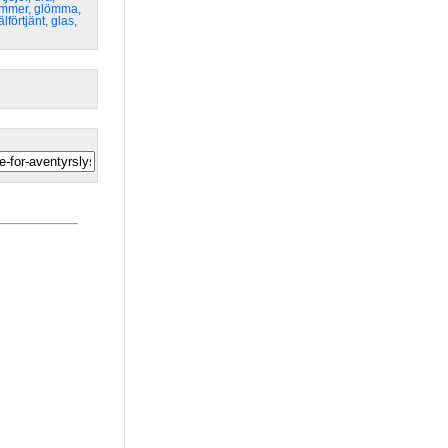
mmer
,
glömma
,
älförtjänt
,
glas
,