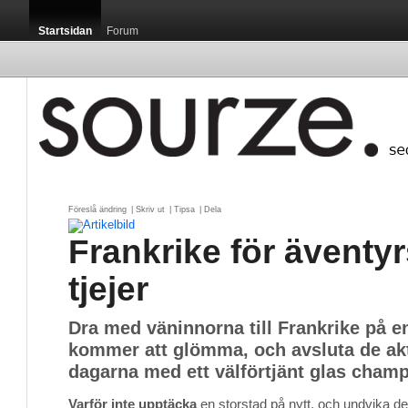
Startsidan
Forum
Föreslå ändring
| 
Skriv ut
| 
Tipsa
| 
Dela
Frankrike för äventy
tjejer
Dra med väninnorna till Frankrike på en
kommer att glömma, och avsluta de ak
dagarna med ett välförtjänt glas champ
Varför inte upptäcka
en storstad på nytt, och undvika de 