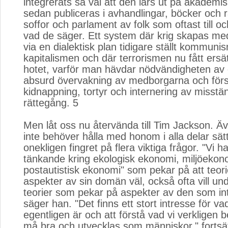
integrerats så väl att den lärs ut på akademi
sedan publiceras i avhandlingar, böcker och r
soffor och parlament av folk som oftast till o
vad de säger. Ett system där krig skapas m
via en dialektisk plan tidigare ställt kommun
kapitalismen och där terrorismen nu fått ersät
hotet, varför man hävdar nödvändigheten av
absurd övervakning av medborgarna och för
kidnappning, tortyr och internering av misstä
rättegång. 5
Men låt oss nu återvända till Tim Jackson. 
inte behöver hålla med honom i alla delar sät
onekligen fingret på flera viktiga frågor. "Vi 
tänkande kring ekologisk ekonomi, miljöekon
postautistisk ekonomi" som pekar på att teor
aspekter av sin domän väl, också ofta vill un
teorier som pekar på aspekter av den som int
säger han. "Det finns ett stort intresse för va
egentligen är och att förstå vad vi verkligen b
må bra och utvecklas som människor," fortsätt