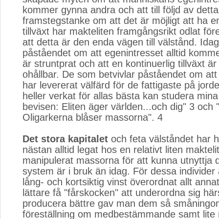
kommer gynna andra och att till följd av dett
framstegstanke om att det är möjligt att ha en
tillväxt har makteliten framgångsrikt odlat fö
att detta är den enda vägen till välstånd. Idag 
påståendet om att egenintresset alltid komm
är struntprat och att en kontinuerlig tillväxt är
ohållbar. De som betvivlar påståendet om att
har levererat välfärd för de fattigaste på jord
heller verkat för allas bästa kan studera mina 
bevisen: Eliten äger världen...och dig" 3 och 
Oligarkerna blåser massorna". 4
Det stora kapitalet
och feta välståndet har his
nästan alltid legat hos en relativt liten makteli
manipulerat massorna för att kunna utnyttja
system är i bruk än idag. För dessa individer
lång- och kortsiktig vinst överordnat allt annat
lättare få "fårskocken" att underordna sig hä
producera bättre gav man dem så småningom 
föreställning om medbestämmande samt lite 