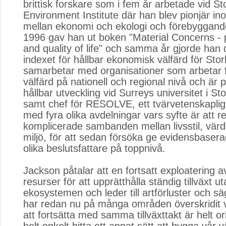
brittisk forskare som i fem år arbetade vid S
Environment Institute där han blev pionjär 
mellan ekonomi och ekologi och förebyggande
1996 gav han ut boken "Material Concerns - po
and quality of life" och samma år gjorde han 
indexet för hållbar ekonomisk välfärd för Sto
samarbetar med organisationer som arbetar f
välfärd på nationell och regional nivå och är p
hållbar utveckling vid Surreys universitet i St
samt chef för RESOLVE, ett tvärvetenskapli
med fyra olika avdelningar vars syfte är att r
komplicerade sambanden mellan livsstil, värd
miljö, för att sedan försöka ge evidensbaserad
olika beslutsfattare på toppnivå.
Jackson påtalar att en fortsatt exploatering 
resurser för att upprätthålla ständig tillväxt u
ekosystemen och leder till artförluster och sä
har redan nu på många områden överskridit v
att fortsätta med samma tillväxttakt är helt or