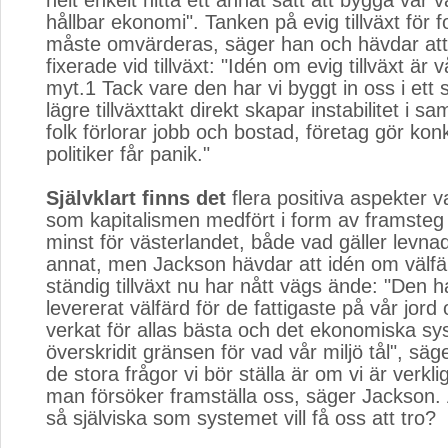
helt enkelt hitta ett annat sätt att bygga vår v
hållbar ekonomi". Tanken på evig tillväxt för fo
måste omvärderas, säger han och hävdar att v
fixerade vid tillväxt: "Idén om evig tillväxt är v
myt.1 Tack vare den har vi byggt in oss i ett
lägre tillväxttakt direkt skapar instabilitet i sa
folk förlorar jobb och bostad, företag gör ko
politiker får panik."
Självklart finns det
flera positiva aspekter va
som kapitalismen medfört i form av framsteg 
minst för västerlandet, både vad gäller levn
annat, men Jackson hävdar att idén om välf
ständig tillväxt nu har nått vägs ände: "Den ha
levererat välfärd för de fattigaste på vår jord 
verkat för allas bästa och det ekonomiska sy
överskridit gränsen för vad vår miljö tål", sä
de stora frågor vi bör ställa är om vi är verkl
man försöker framställa oss, säger Jackson. Ä
så själviska som systemet vill få oss att tro?