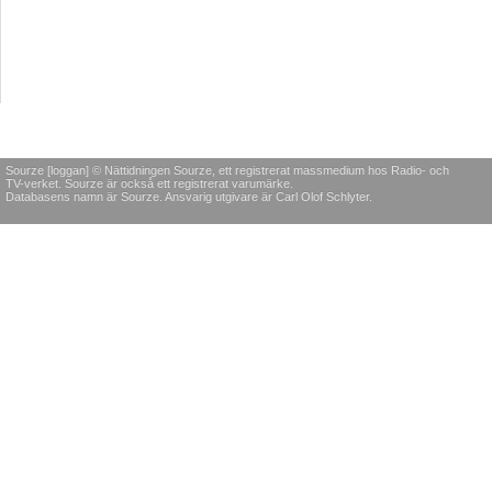
Sourze [loggan] © Nättidningen Sourze, ett registrerat massmedium hos Radio- och
TV-verket. Sourze är också ett registrerat varumärke.
Databasens namn är Sourze. Ansvarig utgivare är Carl Olof Schlyter.