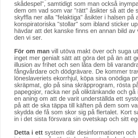
skådespel", samtidigt som man också inymp
dem om vad som var "rätt" åsikter så att de
skyffla ner alla "felaktiga" åsikter i halsen på 
konspiratoriska "stollar" som ibland sticker u
hävdar att det kanske finns en annan bild av 
den vi ser.
För om man
vill utöva makt över och suga ut 
inget mer genialt sätt att göra det på än att g
illusion av frihet och sen låta dem bli varandr
fångvårdare och dödgrävare. De kommer trav
löneslaveriets ekorrhjul, köpa sina onödiga pry
skräpmat, glo på sina skräpprogram, rösta på 
papegojor, racka ner på oliktänkande och gå 
en aning om att de varit underställda ett sy
på att de ska täppa till käften på dem som va
skydda de få som skor sig på flertalet. Kort
in i det sista försvara sin ovetskap och sitt eg
Detta i ett
system där desinformationen och 