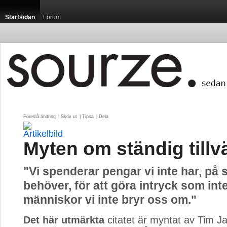
Startsidan
Forum
Föreslå ändring
| 
Skriv ut
| 
Tipsa
| 
Dela
Myten om ständig tillv
"Vi spenderar pengar vi inte har, på s
behöver, för att göra intryck som int
människor vi inte bryr oss om."
Det här utmärkta
citatet är myntat av Tim Ja