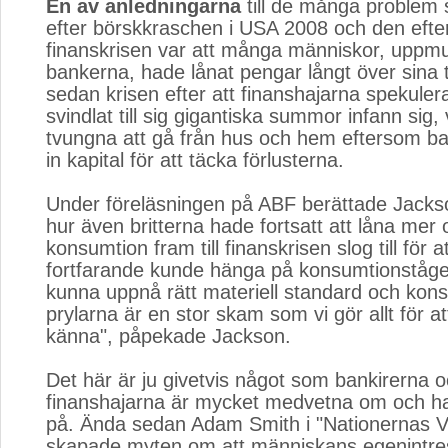
En av anledningarna
till de många problem 
efter börskkraschen i USA 2008 och den efter
finanskrisen var att många människor, uppm
bankerna, hade lånat pengar långt över sina t
sedan krisen efter att finanshajarna spekulerat
svindlat till sig gigantiska summor infann sig, 
tvungna att gå från hus och hem eftersom ban
in kapital för att täcka förlusterna.
Under föreläsningen på ABF berättade Jack
hur även britterna hade fortsatt att låna mer o
konsumtion fram till finanskrisen slog till för a
fortfarande kunde hänga på konsumtionståget,
kunna uppnå rätt materiell standard och kon
prylarna är en stor skam som vi gör allt för at
känna", påpekade Jackson.
Det här är ju givetvis något som bankirerna 
finanshajarna är mycket medvetna om och ha
på. Ända sedan Adam Smith i "Nationernas V
skapade myten om att människans egenintres