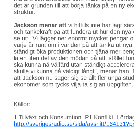
det är grunden till att börja tänka på en ny 
struktur.
Jackson menar att
vi hittills inte har lagt sär
och tankekraft på att fundera ut hur den ny
se ut: "Vi lägger ner enormt mycket pengar o
varje år runt om i världen på att tänka ut nya 
ständigt öka produktionen och tjäna mer pen
la en liten del av den mödan på att istället fu
ska kunna nå välfärd utan ständigt accelerera
skulle vi kunna nå väldigt långt", menar han. 
att Jackson nu säger sig se allt fler unga stu
ekonomer som tycks vilja ta sig an uppgiften.
Källor:
1 Tillväxt och Konsumtion. P1 Konflikt. Lörd
http://sverigesradio.se/sida/avsnitt/164131?