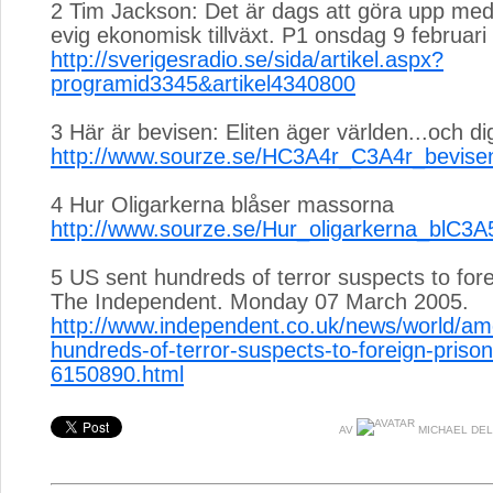
2 Tim Jackson: Det är dags att göra upp m
evig ekonomisk tillväxt. P1 onsdag 9 februari
http://sverigesradio.se/sida/artikel.aspx?
programid3345&artikel4340800
3 Här är bevisen: Eliten äger världen...och di
http://www.sourze.se/HC3A4r_C3A4r_bevis
4 Hur Oligarkerna blåser massorna
http://www.sourze.se/Hur_oligarkerna_blC
5 US sent hundreds of terror suspects to fore
The Independent. Monday 07 March 2005.
http://www.independent.co.uk/news/world/am
hundreds-of-terror-suspects-to-foreign-prison
6150890.html
AV
MICHAEL DE