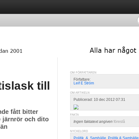
OM FÖRFATTAREN
Författare:
slask till
Leif E Ström
OM ARTIKELN
Publicerad: 10 dec 2012 07:31
de fått bitter
FAKTA
 järnrör och dito
Ingen faktatext angiven
föreslå
 än
NYCKELORD
Politik
,
&
,
Samhälle
,
Politik & Samhälle