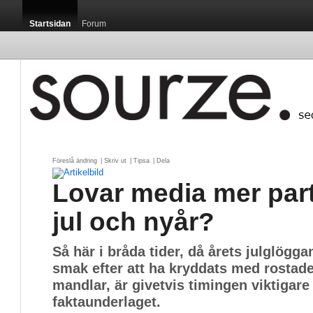
Startsidan
Forum
Föreslå ändring
| 
Skriv ut
| 
Tipsa
| 
Dela
Lovar media mer parti
jul och nyår?
Så här i bråda tider, då årets julglöggan
smak efter att ha kryddats med rostade
mandlar, är givetvis timingen viktigare
faktaunderlaget.