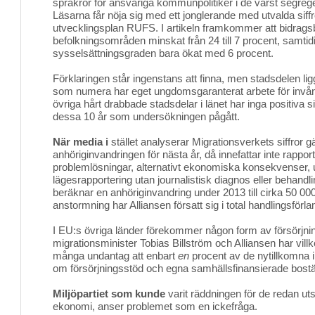
språkrör för ansvariga kommunpolitiker i de värst segr
Läsarna får nöja sig med ett jonglerande med utvalda siff
utvecklingsplan RUFS. I artikeln framkommer att bidragsb
befolkningsområden minskat från 24 till 7 procent, samti
sysselsättningsgraden bara ökat med 6 procent.
Förklaringen står ingenstans att finna, men stadsdelen l
som numera har eget ungdomsgaranterat arbete för invån
övriga hårt drabbade stadsdelar i länet har inga positiva s
dessa 10 år som undersökningen pågått.
När media i
stället analyserar Migrationsverkets siffror gä
anhöriginvandringen för nästa år, då innefattar inte rappor
problemlösningar, alternativt ekonomiska konsekvenser, 
lägesrapportering utan journalistisk diagnos eller behandl
beräknar en anhöriginvandring under 2013 till cirka 50 000
anstormning har Alliansen försatt sig i total handlingsförl
I EU:s övriga länder förekommer någon form av försörj
migrationsminister Tobias Billström och Alliansen har vill
många undantag att enbart
en
procent av de nytillkomna 
om försörjningsstöd och egna samhällsfinansierade bostä
Miljöpartiet som kunde
varit räddningen för de redan uts
ekonomi, anser problemet som en ickefråga.