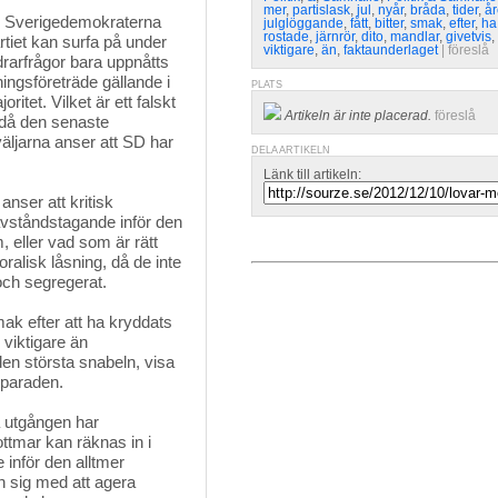
mer
,
partislask
,
jul
,
nyår
,
bråda
,
tider
,
år
m Sverigedemokraterna 
julglöggande
,
fått
,
bitter
,
smak
,
efter
,
ha
rostade
,
järnrör
,
dito
,
mandlar
,
givetvis
,
tiet kan surfa på under
viktigare
,
än
,
faktaunderlaget
| 
föreslå
drarfrågor bara uppnåtts
ningsföreträde gällande i
PLATS
ritet. Vilket är ett falskt
Artikeln är inte placerad.
föreslå
, då den senaste
väljarna anser att SD har
DELA ARTIKELN
Länk till artikeln:
anser att kritisk
 avståndstagande inför den
, eller vad som är rätt
ralisk låsning, då de inte
 och segregerat.
mak efter att ha kryddats
 viktigare än
den största snabeln, visa
tparaden.
ta utgången har
tmar kan räknas in i
inför den alltmer
n sig med att agera