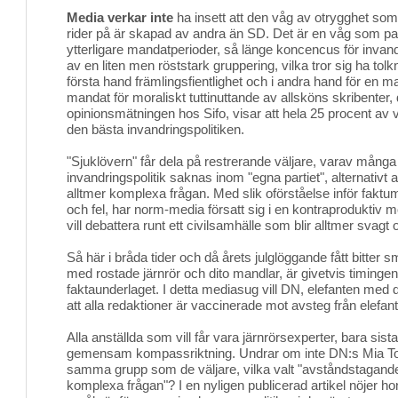
Media verkar inte
ha insett att den våg av otrygghet so
rider på är skapad av andra än SD. Det är en våg som par
ytterligare mandatperioder, så länge koncencus för invan
av en liten men röststark gruppering, vilka tror sig ha tolk
första hand främlingsfientlighet och i andra hand för en majo
mandat för moraliskt tuttinuttande av allsköns skribenter
opinionsmätningen hos Sifo, visar att hela 25 procent av 
den bästa invandringspolitiken.
"Sjuklövern" får dela på restrerande väljare, varav många 
invandringspolitik saknas inom "egna partiet", alternativt
alltmer komplexa frågan. Med slik oförståelse inför faktum
och fel, har norm-media försatt sig i en kontraproduktiv mo
vill debattera runt ett civilsamhälle som blir alltmer svagt
Så här i bråda tider och då årets julglöggande fått bitter s
med rostade järnrör och dito mandlar, är givetvis timingen
faktaunderlaget. I detta mediasug vill DN, elefanten med 
att alla redaktioner är vaccinerade mot avsteg från elefan
Alla anställda som vill får vara järnrörsexperter, bara sis
gemensam kompassriktning. Undrar om inte DN:s Mia Tot
samma grupp som de väljare, vilka valt "avståndstagande 
komplexa frågan"? I en nyligen publicerad artikel nöjer ho