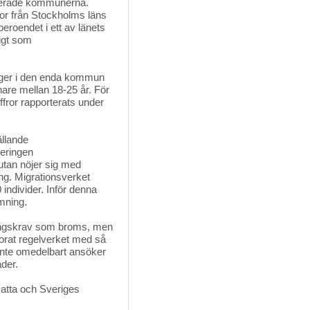
egerade kommunerna.
ror från Stockholms läns
eroendet i ett av länets
digt som
igger i den enda kommun
are mellan 18-25 år. För
iffror rapporterats under
llande 
teringen
utan nöjer sig med
ing. Migrationsverket
 individer. Inför denna
amning.
ningskrav som broms, men
korat regelverket med så
inte omedelbart ansöker 
der.
atta och Sveriges 