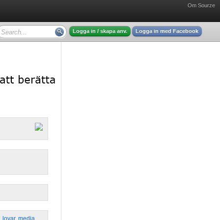
Om Sourze
Logga in / skapa anv.
Logga in med Facebook
,
lovar
,
media
,