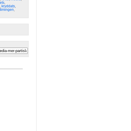
ets
,
,
kryddats
,
timingen
,