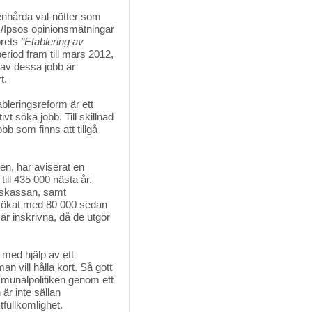
tenhårda val-nötter som
N/Ipsos opinionsmätningar
orets
"Etablering av
eriod fram till mars 2012,
l av dessa jobb är
t.
bleringsreform är ett
ivt söka jobb. Till skillnad
b som finns att tillgå
n, har aviserat en 
till 435 000 nästa år.
gskassan, samt
r ökat med 80 000 sedan
r inskrivna, då de utgör
 med hjälp av ett 
n vill hålla kort. Så gott
ommunalpolitiken genom ett
 är inte sällan
ullkomlighet.