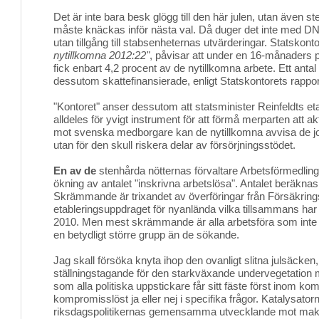
Det är inte bara besk glögg till den här julen, utan även s
måste knäckas inför nästa val. Då duger det inte med D
utan tillgång till stabsenheternas utvärderingar. Statskont
nytillkomna 2012:22"
, påvisar att under en 16-månaders p
fick enbart 4,2 procent av de nytillkomna arbete. Ett anta
dessutom skattefinansierade, enligt Statskontorets rappor
"Kontoret" anser dessutom att statsminister Reinfeldts eta
alldeles för yvigt instrument för att förmå merparten att akt
mot svenska medborgare kan de nytillkomna avvisa de job
utan för den skull riskera delar av försörjningsstödet.
En av de
stenhårda nötternas förvaltare Arbetsförmedlinge
ökning av antalet "inskrivna arbetslösa". Antalet beräknas 
Skrämmande är trixandet av överföringar från Försäkrin
etableringsuppdraget för nyanlända vilka tillsammans ha
2010. Men mest skrämmande är alla arbetsföra som inte ä
en betydligt större grupp än de sökande.
Jag skall försöka knyta ihop den ovanligt slitna julsäcken,
ställningstagande för den starkväxande undervegetation ma
som alla politiska uppstickare får sitt fäste först inom k
kompromisslöst ja eller nej i specifika frågor. Katalysatorn
riksdagspolitikernas gemensamma utvecklande mot maktf