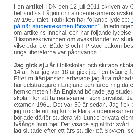
I en artikel
i DN den 12 juli 2011 skriven av O
behandlas frågan om studentexamens avskaff
av 1960-talet. Rubriken har följande lydelse:
på när studentexamen försvann"
. Inledninge
om artikelns innehåll och har följande lydelse:
"Historieskrivningen om avskaffandet av stu
vilseledande. Både S och FP stod bakom bes
unga liberalerna var pådrivande."
Jag gick sju
år i folkskolan och slutade skola
14 år. När jag var 18 år gick jag i en tvåårig 
Efter militärtjänsten arbetade jag åtta månade
handelsträdgård i England och lärde mig då e
hemkomsten från England började jag studer
skolan för att ta realexamen som privatist. J
examen 1961. Det var 50 år sedan. Jag fick 
jag trodde att jag kunde klara studentexamen
började därför studera vid Lunds privata ele
tvååriga latinlinje. Det visade sig alltför svårt, 
jag slutade efter ett års studier på Spyken, 