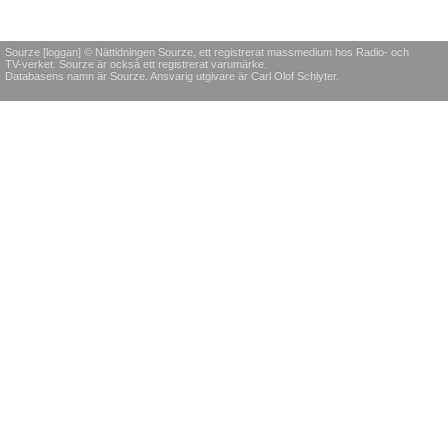
Sourze [loggan] © Nättidningen Sourze, ett registrerat massmedium hos Radio- och
TV-verket. Sourze är också ett registrerat varumärke.
Databasens namn är Sourze. Ansvarig utgivare är Carl Olof Schlyter.