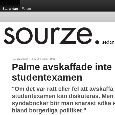
Startsidan
Forum
Föreslå ändring
| 
Skriv ut
| 
Tipsa
| 
Dela
Palme avskaffade inte
studentexamen
"Om det var rätt eller fel att avskaffa
studentexamen kan diskuteras. Men
syndabockar bör man snarast söka e
bland borgerliga politiker."