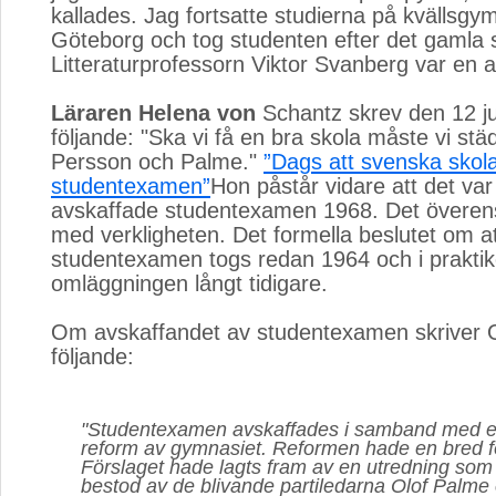
kallades. Jag fortsatte studierna på kvällsgym
Göteborg och tog studenten efter det gamla
Litteraturprofessorn Viktor Svanberg var en 
Läraren Helena von
Schantz skrev den 12 ju
följande: "Ska vi få en bra skola måste vi stä
Persson och Palme."
”Dags att svenska skola
studentexamen”
Hon påstår vidare att det v
avskaffade studentexamen 1968. Det överen
med verkligheten. Det formella beslutet om a
studentexamen togs redan 1964 och i prakt
omläggningen långt tidigare.
Om avskaffandet av studentexamen skriver O
följande:
"Studentexamen avskaffades i samband med e
reform av gymnasiet. Reformen hade en bred f
Förslaget hade lagts fram av en utredning som
bestod av de blivande partiledarna Olof Palm