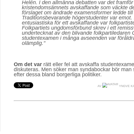
Helén. I den allmänna debatten var det framför 
kristendomsämnets avskaffande som väckte d
förslaget om ändrade examensformer ledde till 
Traditionsbevarande högerstudenter var emot.
entusiastiska för ett avskaffande var folkpartist
Folkpartiets ungdomsförbund skrev i ett remiss
undertecknat av den blivande folkpartiledaren O
studentexamen i många avseenden var föråldr
olämplig."
Om det var
rätt eller fel att avskaffa studentexame
diskuteras. Men söker man syndabockar bör man 
efter dessa bland borgerliga politiker.
AV
YNGVE K