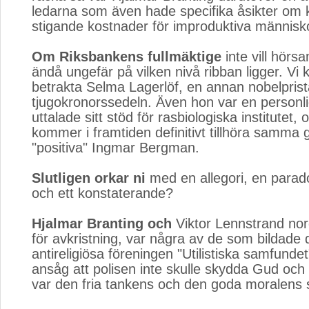
ledarna som även hade specifika åsikter om 
stigande kostnader för improduktiva människ
Om Riksbankens fullmäktige
inte vill hörsa
ändå ungefär på vilken nivå ribban ligger. Vi 
betrakta Selma Lagerlöf, en annan nobelpris
tjugokronorssedeln. Även hon var en personl
uttalade sitt stöd för rasbiologiska institutet,
kommer i framtiden definitivt tillhöra samma 
"positiva" Ingmar Bergman.
Slutligen orkar ni
med en allegori, en parado
och ett konstaterande?
Hjalmar Branting och
Viktor Lennstrand nor
för avkristning, var några av de som bildade 
antireligiösa föreningen "Utilistiska samfunde
ansåg att polisen inte skulle skydda Gud och 
var den fria tankens och den goda moralens s