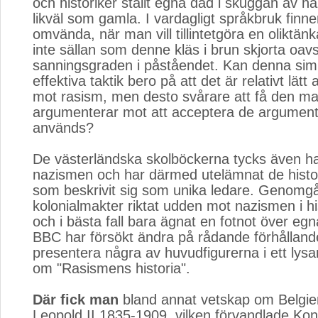
och historiker ställt egna dåd i skuggan av n
likväl som gamla. I vardagligt språkbruk finn
omvända, när man vill tillintetgöra en oliktän
inte sällan som denne kläs i brun skjorta oavs
sanningsgraden i påståendet. Kan denna si
effektiva taktik bero på att det är relativt lät
mot rasism, men desto svårare att få den m
argumenterar mot att acceptera de argumen
används?
De västerländska skolböckerna tycks även h
nazismen och har därmed utelämnat de histo
som beskrivit sig som unika ledare. Genomg
kolonialmakter riktat udden mot nazismen i h
och i bästa fall bara ägnat en fotnot över eg
BBC har försökt ändra på rådande förhållan
presentera några av huvudfigurerna i ett ly
om "Rasismens historia".
Där fick man
bland annat vetskap om Belgie
Leopold II 1835-1909, vilken förvandlade Kongo