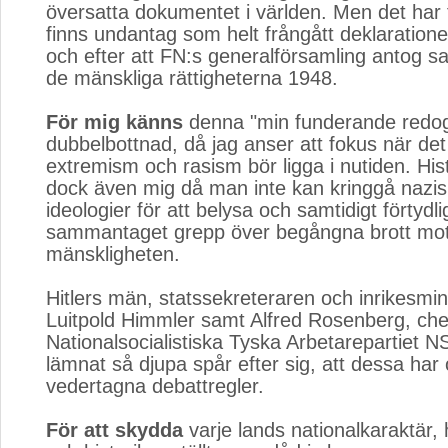
översatta dokumentet i världen. Men det har 
finns undantag som helt frångått deklaration
och efter att FN:s generalförsamling antog s
de mänskliga rättigheterna 1948.
För mig känns
denna "min funderande redogö
dubbelbottnad, då jag anser att fokus när det
extremism och rasism bör ligga i nutiden. His
dock även mig då man inte kan kringgå naz
ideologier för att belysa och samtidigt förtydli
sammantaget grepp över begångna brott mo
mänskligheten.
Hitlers män, statssekreteraren och inrikesmin
Luitpold Himmler samt Alfred Rosenberg, ch
Nationalsocialistiska Tyska Arbetarepartiet 
lämnat så djupa spår efter sig, att dessa har 
vedertagna debattregler.
För att skydda
varje lands nationalkaraktär,