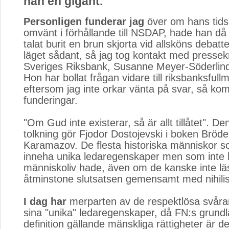
han en gigant.
Personligen funderar jag
över om hans tidsp
omvänt i förhållande till NSDAP, hade han då in
talat burit en brun skjorta vid allsköns debatt
läget sådant, så jag tog kontakt med pressek
Sveriges Riksbank, Susanne Meyer-Söderlind,
Hon har bollat frågan vidare till riksbanksful
eftersom jag inte orkar vänta på svar, så k
funderingar.
"Om Gud inte existerar, så är allt tillåtet". Den
tolkning gör Fjodor Dostojevski i boken Bröd
Karamazov. De flesta historiska människor s
inneha unika ledaregenskaper men som inte h
människoliv hade, även om de kanske inte lä
åtminstone slutsatsen gemensamt med nihili
I dag har
merparten av de respektlösa svårar
sina "unika" ledaregenskaper, då FN:s grund
definition gällande mänskliga rättigheter är de