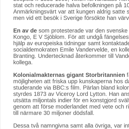
stat och reducerade halva befolkningen på 10
Anmärkningsvärt var att kungen aldrig satte sin
men vid ett besök i Sverige försökte han värva
En av de
som protesterade var den svenske m
Kongo, E V Sjöblom. För att undgå fängelsest
hjälp av europeiska tidningar samt kontaktad
socialdemokraten Emile Vandervelde, en kolleg
Branting. Undertecknad återkommer till Vand
kollega.
Kolonialmakternas gigant Storbritannien
f
möjligheten att friska upp kunskaperna hos 
studerande via BBC:s film. Pärlan bland kolon
styrdes 1873 av Viceroy Lord Lytton. Han ans
utsätta miljontals indier för en konstgjord sväl
genom att förse moderlandet med vete och ri
till närmare 30 miljoner dödsfall.
Dessa två namngivna samt alla övriga, var in