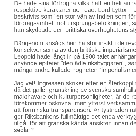
De hade sina förtrogna vilka haft en helt ann
respektive karaktärer och dåd. Lord Lytton h
beskrivits som "en stor vän av Indien som fö
fördragsamhet mot ursprungsbefolkningen, s
han skyddade den brittiska överhöghetens st
Därigenom ansågs han ha stor insikt i de rev
konsekvenserna av den brittiska imperialism
Leopold hade långt in på 1900-talet anhänga
använde epitetet "den ädle riksbyggaren", sa
många andra kallade högheten "imperialisme
Jag vet! Ingressen skriker efter en återkoppl
då det gäller granskning av svenska samhäll
makthavare och kulturpersonligheter, är de r
förekommer oskrivna, men ytterst verksamma
att förminska transparensen. Är tystnaden r
ger Riksbankens fullmäktige det enda verktyg
tillgå, för att granska kända ansikten innan d
sedlar?