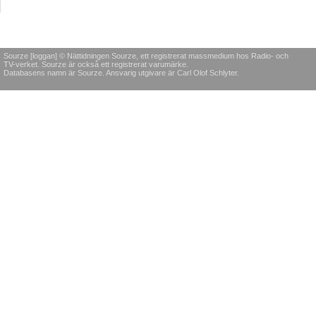
Sourze [loggan] © Nättidningen Sourze, ett registrerat massmedium hos Radio- och
TV-verket. Sourze är också ett registrerat varumärke.
Databasens namn är Sourze. Ansvarig utgivare är Carl Olof Schlyter.