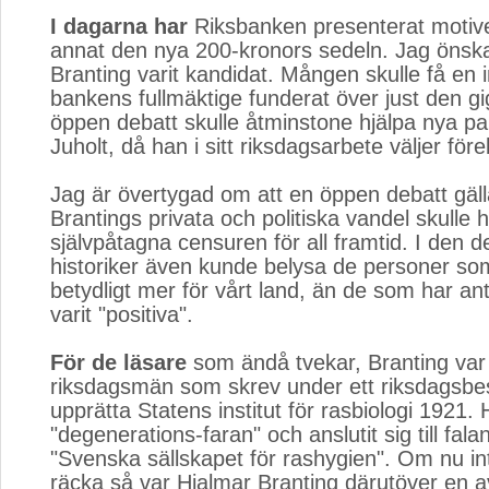
I dagarna har
Riksbanken presenterat motiven 
annat den nya 200-kronors sedeln. Jag önska
Branting varit kandidat. Mången skulle få en in
bankens fullmäktige funderat över just den g
öppen debatt skulle åtminstone hjälpa nya pa
Juholt, då han i sitt riksdagsarbete väljer före
Jag är övertygad om att en öppen debatt gäl
Brantings privata och politiska vandel skulle
självpåtagna censuren för all framtid. I den 
historiker även kunde belysa de personer so
betydligt mer för vårt land, än de som har ant
varit "positiva".
För de läsare
som ändå tvekar, Branting var 
riksdagsmän som skrev under ett riksdagsbesl
upprätta Statens institut för rasbiologi 1921.
"degenerations-faran" och anslutit sig till fal
"Svenska sällskapet för rashygien". Om nu int
räcka så var Hjalmar Branting därutöver en a