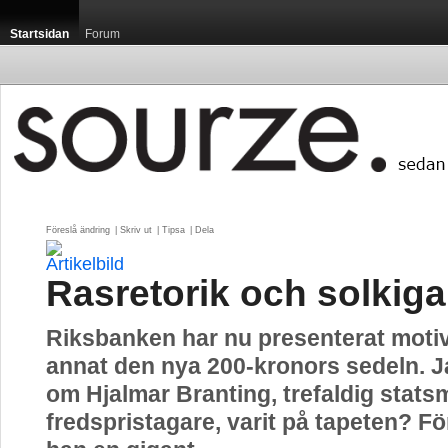
Startsidan
Forum
Föreslå ändring
| 
Skriv ut
| 
Tipsa
| 
Dela
Rasretorik och solkiga
Riksbanken har nu presenterat motive
annat den nya 200-kronors sedeln. J
om Hjalmar Branting, trefaldig stats
fredspristagare, varit på tapeten? F