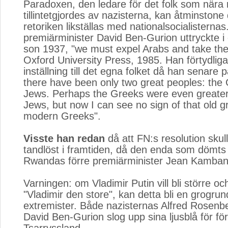
Paradoxen, den ledare för det folk som nära
tillintetgjordes av nazisterna, kan åtminstone 
retoriken likställas med nationalsocialisternas.
premiärminister David Ben-Gurion uttryckte i et
son 1937, "we must expel Arabs and take thei
Oxford University Press, 1985. Han förtydliga
inställning till det egna folket då han senare
there have been only two great peoples: the
Jews. Perhaps the Greeks were even greater
Jews, but now I can see no sign of that old g
modern Greeks".
Visste han redan
då att FN:s resolution skull
tandlöst i framtiden, då den enda som dömts 
Rwandas förre premiärminister Jean Kamba
Varningen: om Vladimir Putin vill bli större och 
"Vladimir den store", kan detta bli en grogrund
extremister. Både nazisternas Alfred Rosenbe
David Ben-Gurion slog upp sina ljusblå för fö