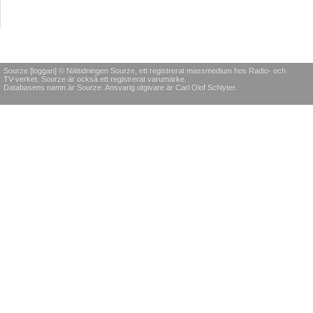
Sourze [loggan] © Nättidningen Sourze, ett registrerat massmedium hos Radio- och
TV-verket. Sourze är också ett registrerat varumärke.
Databasens namn är Sourze. Ansvarig utgivare är Carl Olof Schlyter.