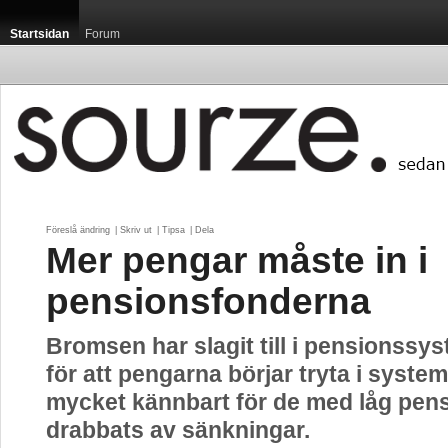
Startsidan
Forum
Föreslå ändring
| 
Skriv ut
| 
Tipsa
| 
Dela
Mer pengar måste in i
pensionsfonderna
Bromsen har slagit till i pensionssys
för att pengarna börjar tryta i system
mycket kännbart för de med låg pen
drabbats av sänkningar.