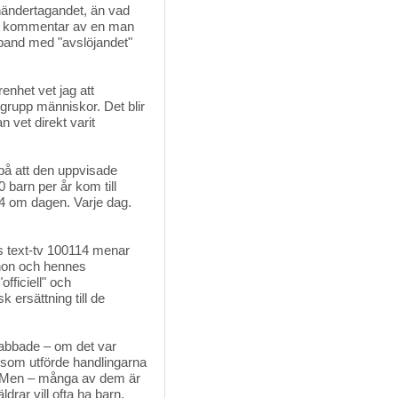
mhändertagandet, än vad
en kommentar av en man
band med "avslöjandet"
enhet vet jag att
grupp människor. Det blir
 vet direkt varit
 på att den uppvisade
0 barn per år kom till
14 om dagen. Varje dag.
 text-tv 100114 menar 
 hon och hennes
fficiell" och
ersättning till de
drabbade – om det var
 som utförde handlingarna
d. Men – många av dem är
drar vill ofta ha barn,