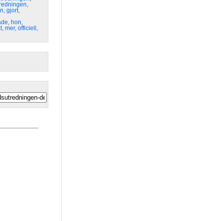
redningen
,
en
,
gjort
,
åde
,
hon
,
t
,
mer
,
officiell
,
å