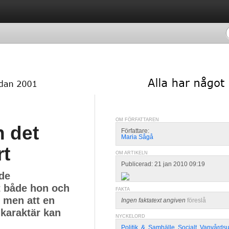
OM FÖRFATTAREN
 det
Författare:
Maria Sågå
rt
OM ARTIKELN
Publicerad: 21 jan 2010 09:19
de
t både hon och
FAKTA
 men att en
Ingen faktatext angiven
föreslå
 karaktär kan
NYCKELORD
Politik
,
&
,
Samhälle
,
Socialt
,
Vanvårdsu