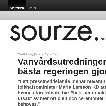
Startsidan
Forum
Föreslå ändring
| 
Skriv ut
| 
Tipsa
| 
Dela
Vanvårdsutredningen
bästa regeringen gjo
"I ett pressmeddelande menar nuvaran
folkhälsominister Maria Larsson KD at
hennes företrädare har ”bett om ursäkt
ursäkt av mer officiell och ceremoniell
behövas."