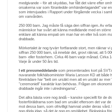
medgivande – för att skyddas, har fått det värre efter o
orsakerna var som föranledde omhändertagandet” var 
som intervjuades i Rapport under förgående vecka i sam
om vanvården.
250 000 barn. Jag måste få säga den siffran igen. Av erfar
människor har svårt att känna medlidande med en större 
enklare att känna empati om man har en eller två som man
drabbade.
Mörkertalet är nog tyvärr fortfarande stort, men räknar vi
siffran 250 000 barn, så innebär det, grovt räknat, att 5 00
barn- eller fosterhem. Cirka 46 barn varje månad. Cirka 
Varje år under 50 års tid.
I ett pressmeddelande
som presenterades kort på SVT:s
nuvarande folkhälsominister Maria Larsson KD att både
företrädare har ”bett om ursäkt men att en ursäkt av mer "o
"ceremoniell" karaktär kan behövas. Frågan om ekonomisk 
drabbade ingår inte i utredningarna".
Det allra bästa vore nog ändå – kanske speciellt för de 
fosterföräldrarna som bad om ursäkt eftersom det var de
mot dessa barn, som ofrivilligt hamnat under deras vår
nog döda idag, så det är nog en omöjlighet. Biologiska föräl