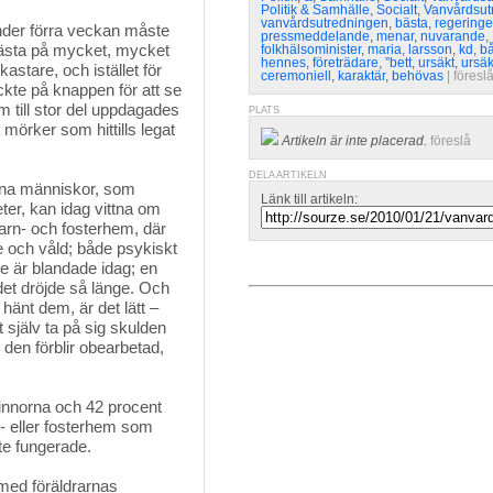
Politik & Samhälle
,
Socialt
,
Vanvårdsut
vanvårdsutredningen
,
bästa
,
regering
der förra veckan måste 
pressmeddelande
,
menar
,
nuvarande
,
 bästa på mycket, mycket
folkhälsominister
,
maria
,
larsson
,
kd
,
b
hennes
,
företrädare
,
”bett
,
ursäkt
,
ursäk
astare, och istället för
ceremoniell
,
karaktär
,
behövas
| 
föresl
yckte på knappen för att se
m till stor del uppdagades
PLATS
rt mörker som hittills legat
Artikeln är inte placerad.
föreslå
DELA ARTIKELN
xna människor, som
Länk till artikeln:
eter, kan idag vittna om
barn- och fosterhem, där
de och våld; både psykiskt
de är blandade idag; en
 det dröjde så länge. Och
 hänt dem, är det lätt –
 själv ta på sig skulden
 den förblir obearbetad,
vinnorna och 42 procent
- eller fosterhem som
nte fungerade.
med föräldrarnas