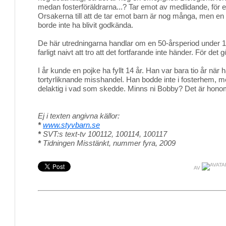
medan fosterföräldrarna...? Tar emot av medlidande, för 
Orsakerna till att de tar emot barn är nog många, men e
borde inte ha blivit godkända.
De här utredningarna handlar om en 50-årsperiod under 1
farligt naivt att tro att det fortfarande inte händer. För det g
I år kunde en pojke ha fyllt 14 år. Han var bara tio år när
tortyrliknande misshandel. Han bodde inte i fosterhem, m
delaktig i vad som skedde. Minns ni Bobby? Det är honom
Ej i texten angivna källor:
*
www.styvbarn.se
*
SVT:s text-tv 100112, 100114, 100117
*
Tidningen Misstänkt, nummer fyra, 2009
AV