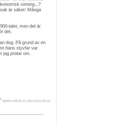
ekonomisk vinning...?
n sak är säker: Många
900-talet, men det är
ör det.
 han dog. På grund av en
en hans styvfar var
 jag pratar om.
MARIA SÅGÅ
21 JAN 2010 09:19